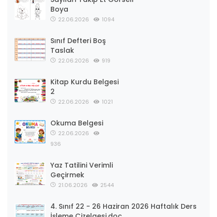
Boya
22.06.2026
1094
Sınıf Defteri Boş
Taslak
22.06.2026
919
Kitap Kurdu Belgesi
2
22.06.2026
1021
Okuma Belgesi
22.06.2026
936
Yaz Tatilini Verimli
Geçirmek
21.06.2026
2544
4. Sınıf 22 - 26 Haziran 2026 Haftalık Ders
İşleme Çizelgesi.doc