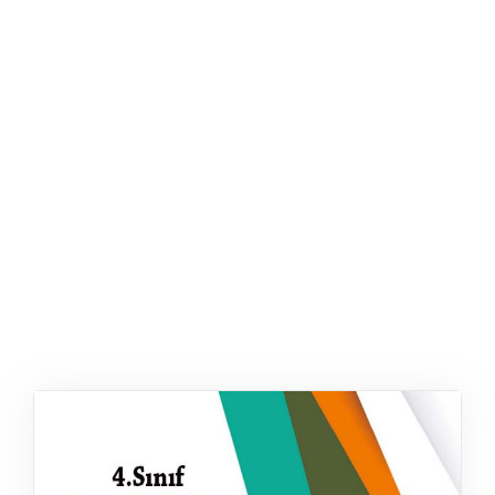
ŞABLON
AFIŞ & KART
ZEKA ETKINLIĞI
EĞLENCELI ETKINLIK