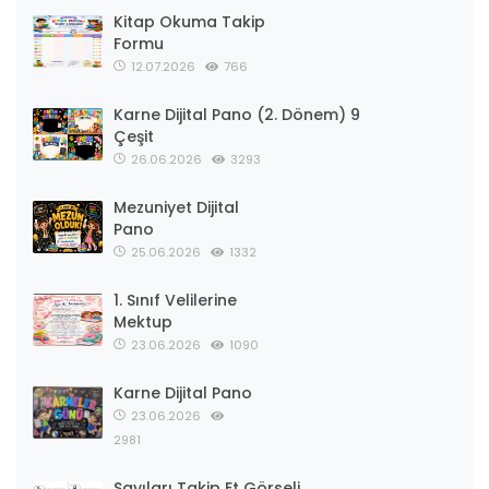
Kitap Okuma Takip
Formu
12.07.2026
766
Karne Dijital Pano (2. Dönem) 9
Çeşit
26.06.2026
3293
Mezuniyet Dijital
Pano
25.06.2026
1332
1. Sınıf Velilerine
Mektup
23.06.2026
1090
Karne Dijital Pano
23.06.2026
2981
Sayıları Takip Et Görseli