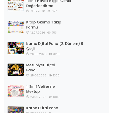
1.Sınıf Hayat Bilgisi Genel
Değerlendirme
19.07.2026
677
Kitap Okuma Takip
Formu
12.07.2026
753
Karne Dijital Pano (2. Dönem) 9
Çeşit
26.06.2026
3281
Mezuniyet Dijital
Pano
25.06.2026
1320
1. Sınıf Velilerine
Mektup
23.06.2026
1085
Karne Dijital Pano