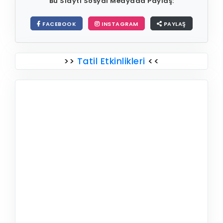
Bu Slaytı Sosyal Medyada Paylaş:
FACEBOOK
INSTAGRAM
PAYLAŞ
>>
Tatil Etkinlikleri
<<