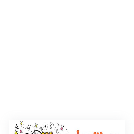
ŞABLON
AFIŞ & KART
ZEKA ETKINLIĞI
EĞLENCELI ETKINLIK