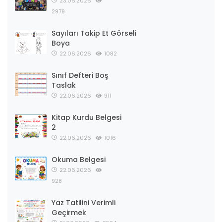
23.06.2026
2979
Sayıları Takip Et Görseli
Boya
22.06.2026
1082
Sınıf Defteri Boş
Taslak
22.06.2026
911
Kitap Kurdu Belgesi
2
22.06.2026
1016
Okuma Belgesi
22.06.2026
928
Yaz Tatilini Verimli
Geçirmek