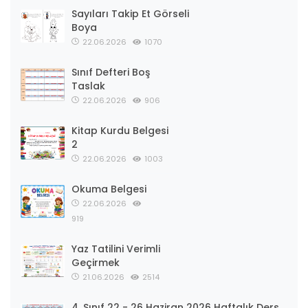
Sayıları Takip Et Görseli
Boya
22.06.2026
1070
Sınıf Defteri Boş
Taslak
22.06.2026
906
Kitap Kurdu Belgesi
2
22.06.2026
1003
Okuma Belgesi
22.06.2026
919
Yaz Tatilini Verimli
Geçirmek
21.06.2026
2514
4. Sınıf 22 - 26 Haziran 2026 Haftalık Ders