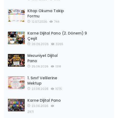
Kitap Okuma Takip
Formu
12.07.2026
744
Karne Dijital Pano (2. Dönem) 9
Çeşit
26.06.2026
3265
Mezuniyet Dijital
Pano
25.06.2026
1318
1. Sınıf Velilerine
Mektup
23.06.2026
1075
Karne Dijital Pano
23.06.2026
2971