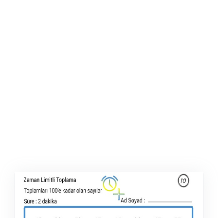
ŞABLON
AFIŞ & KART
ZEKA ETKINLIĞI
EĞLENCELI ETKINLIK