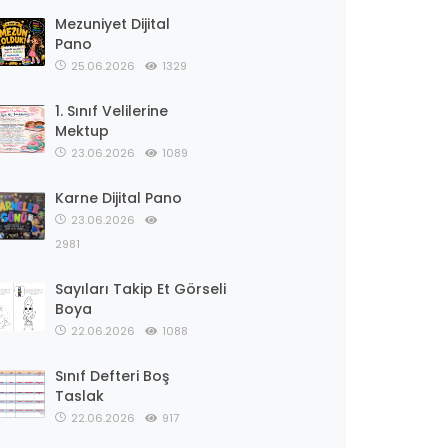
Mezuniyet Dijital
Pano
25.06.2026
1329
1. Sınıf Velilerine
Mektup
23.06.2026
1089
Karne Dijital Pano
23.06.2026
2981
Sayıları Takip Et Görseli
Boya
22.06.2026
1088
Sınıf Defteri Boş
Taslak
22.06.2026
917