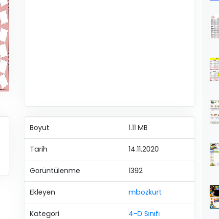
Boyut
1.11 MB
Tarih
14.11.2020
Görüntülenme
1392
Ekleyen
mbozkurt
Kategori
4-D Sınıfı