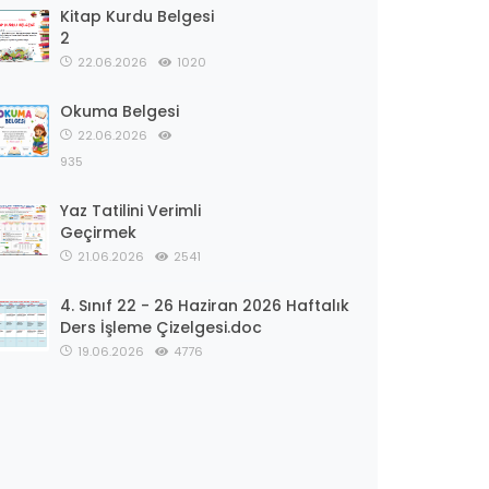
Kitap Kurdu Belgesi
2
22.06.2026
1020
Okuma Belgesi
22.06.2026
935
Yaz Tatilini Verimli
Geçirmek
21.06.2026
2541
4. Sınıf 22 - 26 Haziran 2026 Haftalık
Ders İşleme Çizelgesi.doc
19.06.2026
4776