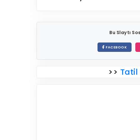
Bu Slaytı S
FACEBOOK
>>
Tatil 