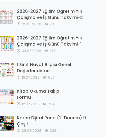
2026-2027 Eğitim Öğretim Yılı
Çalışma ve İş Günü Takvimi-2
05.08.2026
201
2026-2027 Eğitim Öğretim Yılı
Çalışma ve İş Günü Takvimi-1
03.08.2026
287
1.Sınıf Hayat Bilgisi Genel
Değerlendirme
19.07.2026
687
Kitap Okuma Takip
Formu
12.07.2026
764
Karne Dijital Pano (2. Dönem) 9
Çeşit
26.06.2026
3291