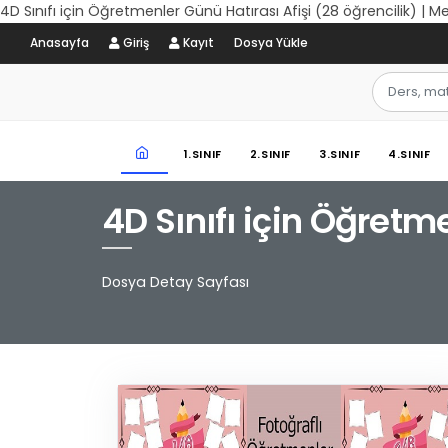
4D Sınıfı için Öğretmenler Günü Hatırası Afişi (28 öğrencilik) | M
Anasayfa
Giriş
Kayıt
Dosya Yükle
1.SINIF
2.SINIF
3.SINIF
4.SINIF
4D Sınıfı için Öğretm
Dosya Detay Sayfası