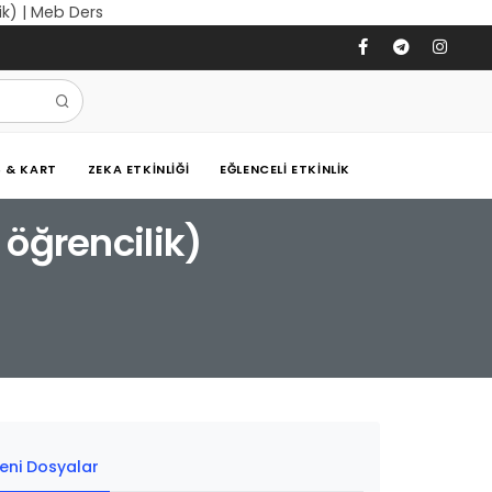
ik) | Meb Ders
Ş & KART
ZEKA ETKINLIĞI
EĞLENCELI ETKINLIK
 öğrencilik)
eni Dosyalar