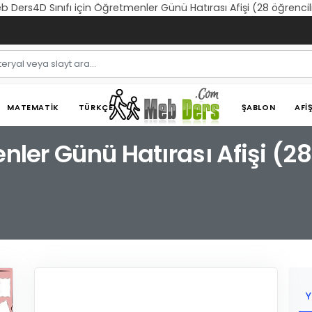
eb Ders4D Sınıfı için Öğretmenler Günü Hatırası Afişi (28 öğrencil
MATEMATIK
TÜRKÇE
ŞABLON
AFI
enler Günü Hatırası Afişi (28
Y