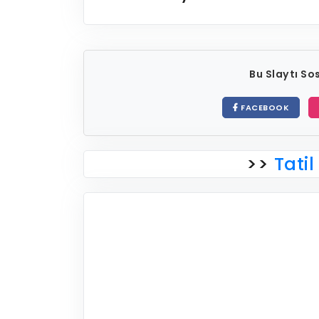
Bu Slaytı S
FACEBOOK
>>
Tatil 