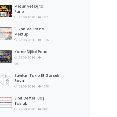
Mezuniyet Dijital
Pano
25.06.2026
1317
1. Sınıf Velilerine
Mektup
23.06.2026
1075
Karne Dijital Pano
23.06.2026
2971
Sayıları Takip Et Görseli
Boya
22.06.2026
1070
Sınıf Defteri Boş
Taslak
22.06.2026
906