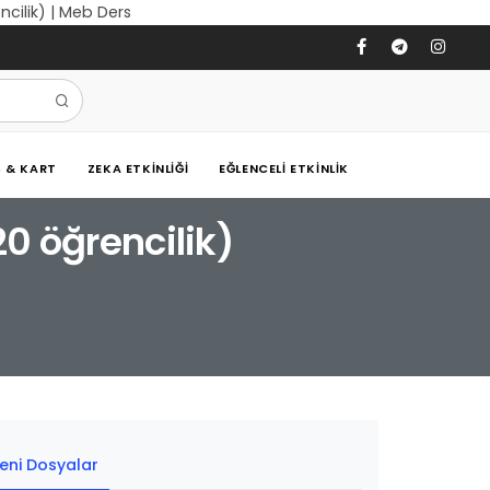
encilik) | Meb Ders
Ş & KART
ZEKA ETKINLIĞI
EĞLENCELI ETKINLIK
(20 öğrencilik)
eni Dosyalar