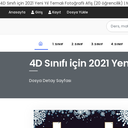
4D Sınıfı için 2021 Yeni Yıl Temalı Fotoğraflı Afiş (20 öğrencilik) 
Anasayfa
Giriş
Kayıt
Dosya Yükle
1.SINIF
2.SINIF
3.SINIF
4.SINIF
4D Sınıfı için 2021 Yen
Dosya Detay Sayfası