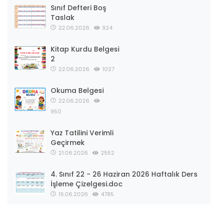
Sınıf Defteri Boş
Taslak
22.06.2026
924
Kitap Kurdu Belgesi
2
22.06.2026
1027
Okuma Belgesi
22.06.2026
950
Yaz Tatilini Verimli
Geçirmek
21.06.2026
2552
4. Sınıf 22 - 26 Haziran 2026 Haftalık Ders
İşleme Çizelgesi.doc
19.06.2026
4785