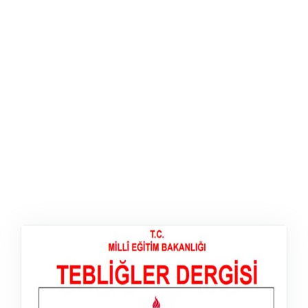
ŞABLON
AFIŞ & KART
ZEKA ETKINLIĞI
EĞLENCELI ETKINLIK