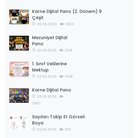
Karne Dijital Pano (2. Dönem) 9
Çeşit
26.06.2026
3303
Mezuniyet Dijital
Pano
25.06.2026
1338
1. Sınıf Velilerine
Mektup
23.06.2026
1098
Karne Dijital Pano
23.06.2026
2987
Sayıları Takip Et Görseli
Boya
22.06.2026
1101