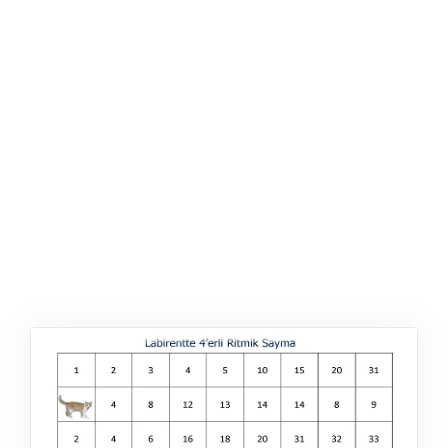
ŞABLON
AFIŞ & KART
ZEKA ETKINLIĞI
EĞLENCELI ETKINLIK