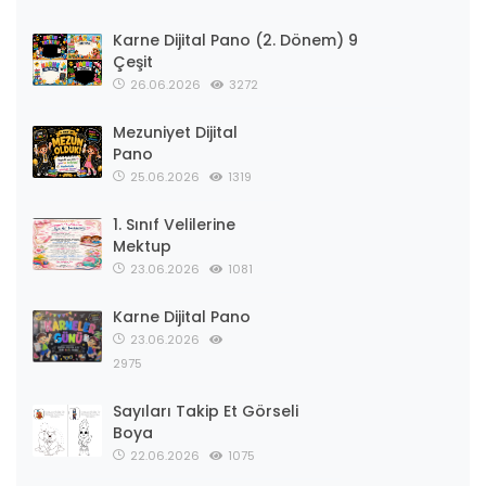
Karne Dijital Pano (2. Dönem) 9
Çeşit
26.06.2026
3272
Mezuniyet Dijital
Pano
25.06.2026
1319
1. Sınıf Velilerine
Mektup
23.06.2026
1081
Karne Dijital Pano
23.06.2026
2975
Sayıları Takip Et Görseli
Boya
22.06.2026
1075