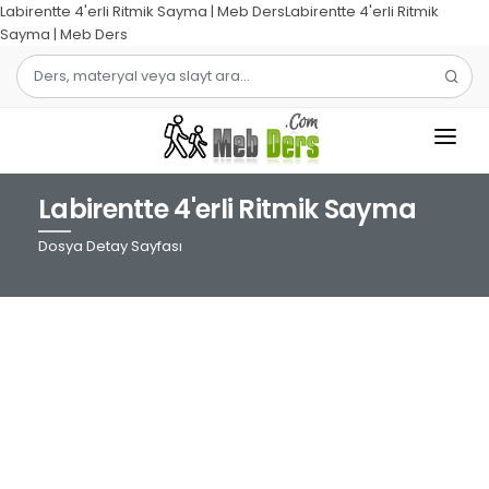
Labirentte 4'erli Ritmik Sayma | Meb DersLabirentte 4'erli Ritmik
Sayma | Meb Ders
Labirentte 4'erli Ritmik Sayma
1.SINIF
Dosya Detay Sayfası
2.SINIF
3.SINIF
4.SINIF
MATEMATIK
TÜRKÇE