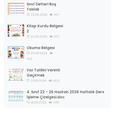
Sınıf Defteri Boş
Taslak
22.06.2026
907
Kitap Kurdu Belgesi
2
22.06.2026
1011
Okuma Belgesi
22.06.2026
922
Yaz Tatilini Verimli
Geçirmek
21.06.2026
2521
4. Sınıf 22 - 26 Haziran 2026 Haftalık Ders
İşleme Çizelgesi.doc
19.06.2026
4761