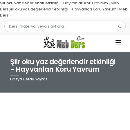
Şiir oku yaz değerlendir etkinliği - Hayvanları Koru Yavrum | Meb
DersŞiir oku yaz değerlendir etkinliği - Hayvanları Koru Yavrum | Meb
Ders
Şiir oku yaz değerlendir etkinliği
1.SINIF
- Hayvanları Koru Yavrum
2.SINIF
Dosya Detay Sayfası
3.SINIF
4.SINIF
MATEMATIK
TÜRKÇE