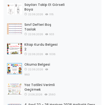
Sayıları Takip Et Görseli
Boya
22.06.2026
1115
Sınıf Defteri Boş
Taslak
22.06.2026
933
Kitap Kurdu Belgesi
2
22.06.2026
1036
Okuma Belgesi
22.06.2026
960
Yaz Tatilini Verimli
Geçirmek
21.06.2026
2560
4. Sınıf 22 - 26 Haziran 2026 Haftalık Ders