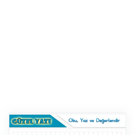
ŞABLON
AFIŞ & KART
ZEKA ETKINLIĞI
EĞLENCELI ETKINLIK