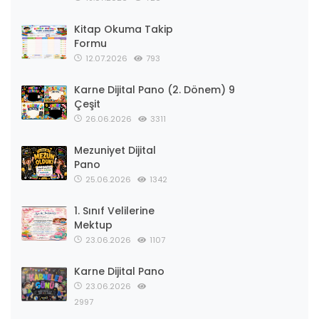
Kitap Okuma Takip
Formu
12.07.2026
793
Karne Dijital Pano (2. Dönem) 9
Çeşit
26.06.2026
3311
Mezuniyet Dijital
Pano
25.06.2026
1342
1. Sınıf Velilerine
Mektup
23.06.2026
1107
Karne Dijital Pano
23.06.2026
2997