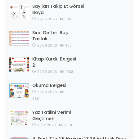
Sayıları Takip Et Görseli
Boya
22.06.2026
1115
Sınıf Defteri Boş
Taslak
22.06.2026
938
Kitap Kurdu Belgesi
2
22.06.2026
1038
Okuma Belgesi
22.06.2026
960
Yaz Tatilini Verimli
Geçirmek
21.06.2026
2560
4. Sınıf 22 - 26 Haziran 2026 Haftalık Ders