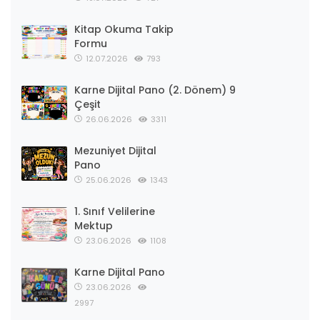
Kitap Okuma Takip
Formu
12.07.2026
793
Karne Dijital Pano (2. Dönem) 9
Çeşit
26.06.2026
3311
Mezuniyet Dijital
Pano
25.06.2026
1343
1. Sınıf Velilerine
Mektup
23.06.2026
1108
Karne Dijital Pano
23.06.2026
2997