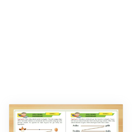
ŞABLON
AFIŞ & KART
ZEKA ETKINLIĞI
EĞLENCELI ETKINLIK