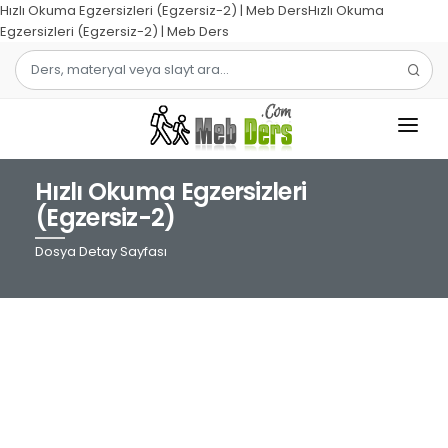
Hızlı Okuma Egzersizleri (Egzersiz-2) | Meb DersHızlı Okuma
Egzersizleri (Egzersiz-2) | Meb Ders
Hızlı Okuma Egzersizleri
1.SINIF
(Egzersiz-2)
2.SINIF
Dosya Detay Sayfası
3.SINIF
4.SINIF
MATEMATIK
TÜRKÇE