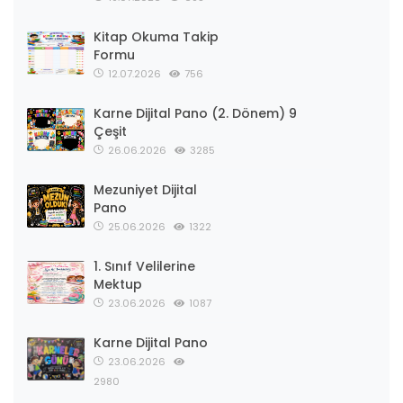
Kitap Okuma Takip
Formu
12.07.2026
756
Karne Dijital Pano (2. Dönem) 9
Çeşit
26.06.2026
3285
Mezuniyet Dijital
Pano
25.06.2026
1322
1. Sınıf Velilerine
Mektup
23.06.2026
1087
Karne Dijital Pano
23.06.2026
2980