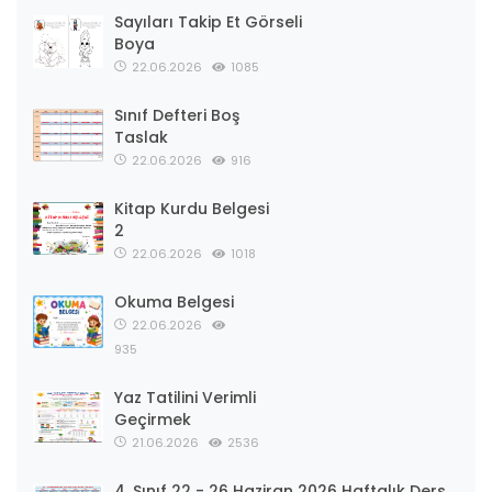
Sayıları Takip Et Görseli
Boya
22.06.2026
1085
Sınıf Defteri Boş
Taslak
22.06.2026
916
Kitap Kurdu Belgesi
2
22.06.2026
1018
Okuma Belgesi
22.06.2026
935
Yaz Tatilini Verimli
Geçirmek
21.06.2026
2536
4. Sınıf 22 - 26 Haziran 2026 Haftalık Ders