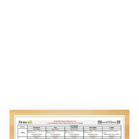
ŞABLON
AFIŞ & KART
ZEKA ETKINLIĞI
EĞLENCELI ETKINLIK