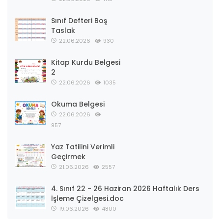
Sınıf Defteri Boş
Taslak
22.06.2026
930
Kitap Kurdu Belgesi
2
22.06.2026
1035
Okuma Belgesi
22.06.2026
957
Yaz Tatilini Verimli
Geçirmek
21.06.2026
2557
4. Sınıf 22 - 26 Haziran 2026 Haftalık Ders
İşleme Çizelgesi.doc
19.06.2026
4800