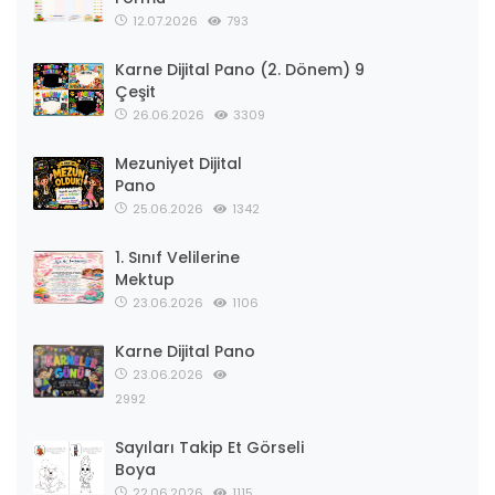
12.07.2026
793
Karne Dijital Pano (2. Dönem) 9
Çeşit
26.06.2026
3309
Mezuniyet Dijital
Pano
25.06.2026
1342
1. Sınıf Velilerine
Mektup
23.06.2026
1106
Karne Dijital Pano
23.06.2026
2992
Sayıları Takip Et Görseli
Boya
22.06.2026
1115