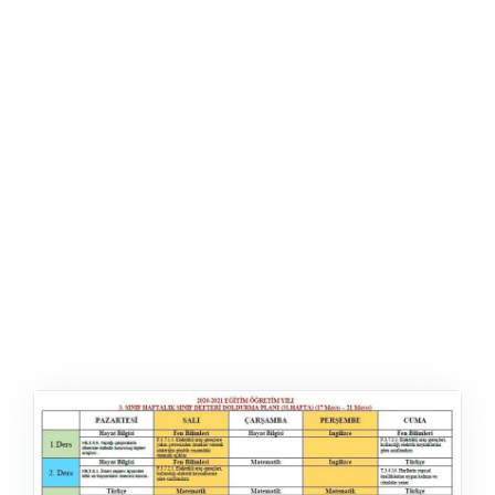
ŞABLON
AFIŞ & KART
ZEKA ETKINLIĞI
EĞLENCELI ETKINLIK