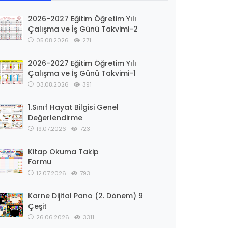
2026-2027 Eğitim Öğretim Yılı
Çalışma ve İş Günü Takvimi-2
05.08.2026
271
2026-2027 Eğitim Öğretim Yılı
Çalışma ve İş Günü Takvimi-1
03.08.2026
391
1.Sınıf Hayat Bilgisi Genel
Değerlendirme
19.07.2026
723
Kitap Okuma Takip
Formu
12.07.2026
793
Karne Dijital Pano (2. Dönem) 9
Çeşit
26.06.2026
3311