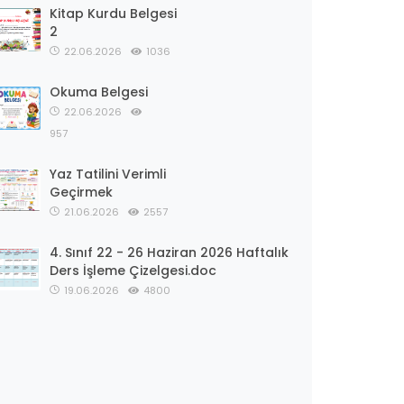
Kitap Kurdu Belgesi
2
22.06.2026
1036
Okuma Belgesi
22.06.2026
957
Yaz Tatilini Verimli
Geçirmek
21.06.2026
2557
4. Sınıf 22 - 26 Haziran 2026 Haftalık
Ders İşleme Çizelgesi.doc
19.06.2026
4800