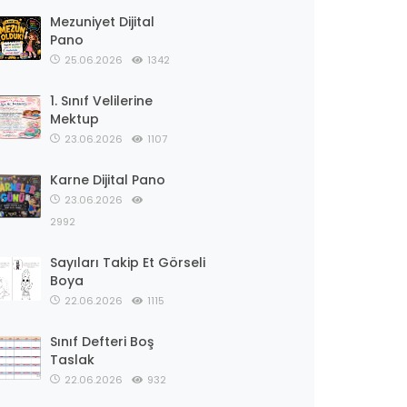
Mezuniyet Dijital
Pano
25.06.2026
1342
1. Sınıf Velilerine
Mektup
23.06.2026
1107
Karne Dijital Pano
23.06.2026
2992
Sayıları Takip Et Görseli
Boya
22.06.2026
1115
Sınıf Defteri Boş
Taslak
22.06.2026
932