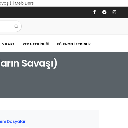
avaşı) | Meb Ders
Ş & KART
ZEKA ETKINLIĞI
EĞLENCELI ETKINLIK
arın Savaşı)
eni Dosyalar