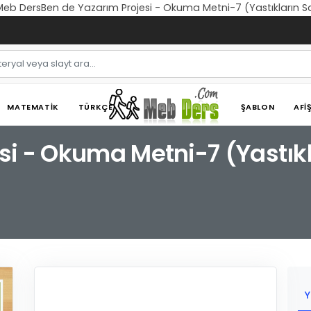
 Meb DersBen de Yazarım Projesi - Okuma Metni-7 (Yastıkların S
MATEMATIK
TÜRKÇE
ŞABLON
AFI
si - Okuma Metni-7 (Yastıkl
Y