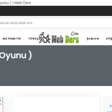
yunu ) | Meb Ders
MATEMATIK
TÜRKÇE
ŞABLON
AFI
 Oyunu )
Y