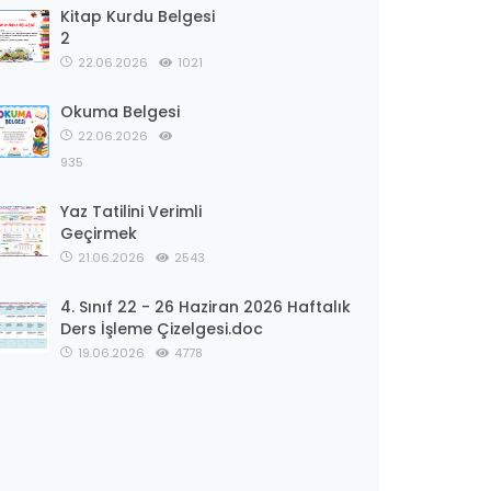
Kitap Kurdu Belgesi
2
22.06.2026
1021
Okuma Belgesi
22.06.2026
935
Yaz Tatilini Verimli
Geçirmek
21.06.2026
2543
4. Sınıf 22 - 26 Haziran 2026 Haftalık
Ders İşleme Çizelgesi.doc
19.06.2026
4778