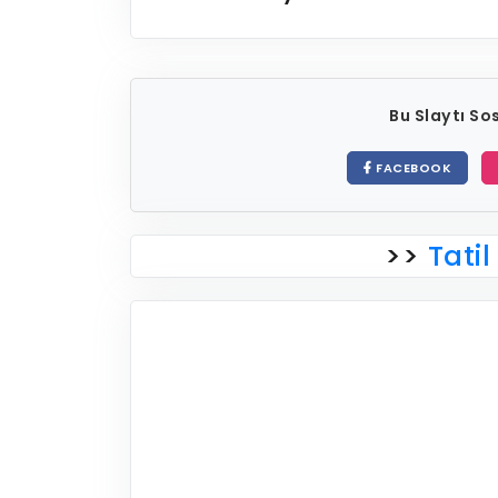
Bu Slaytı S
FACEBOOK
>>
Tatil 