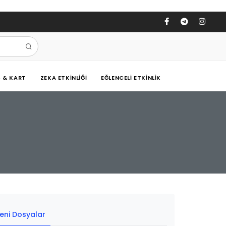
Ş & KART
ZEKA ETKINLIĞI
EĞLENCELI ETKINLIK
eni Dosyalar