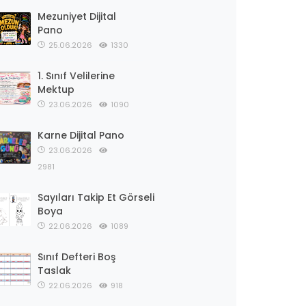
Mezuniyet Dijital
Pano
25.06.2026
1330
1. Sınıf Velilerine
Mektup
23.06.2026
1090
Karne Dijital Pano
23.06.2026
2981
Sayıları Takip Et Görseli
Boya
22.06.2026
1089
Sınıf Defteri Boş
Taslak
22.06.2026
918