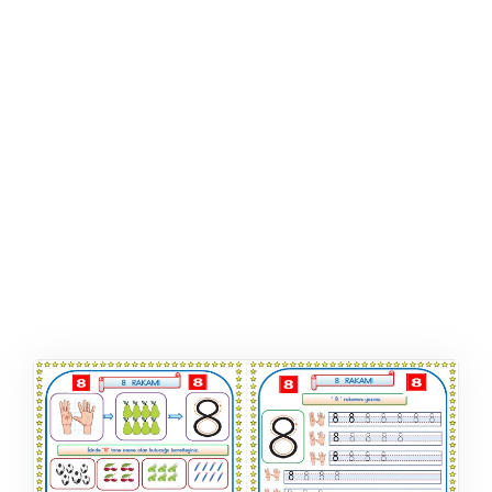
ŞABLON
AFIŞ & KART
ZEKA ETKINLIĞI
EĞLENCELI ETKINLIK