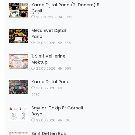
Karne Dijital Pano (2. Dönem) 9
Çeşit
26.06.2026
3303
Mezuniyet Dijital
Pano
25.06.2026
1338
1. Sınıf Velilerine
Mektup
23.06.2026
1099
Karne Dijital Pano
23.06.2026
2987
Sayıları Takip Et Görseli
Boya
22.06.2026
1106
Sınıf Defteri Boş