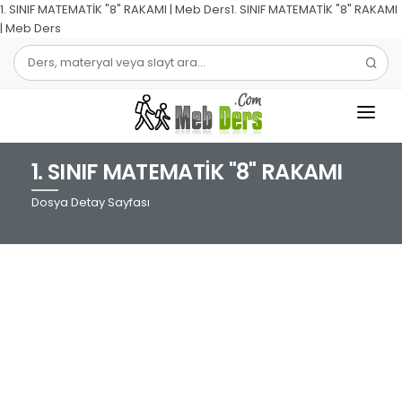
1. SINIF MATEMATİK "8" RAKAMI | Meb Ders1. SINIF MATEMATİK "8" RAKAMI
| Meb Ders
1. SINIF MATEMATİK "8" RAKAMI
1.SINIF
Dosya Detay Sayfası
2.SINIF
3.SINIF
4.SINIF
MATEMATIK
TÜRKÇE