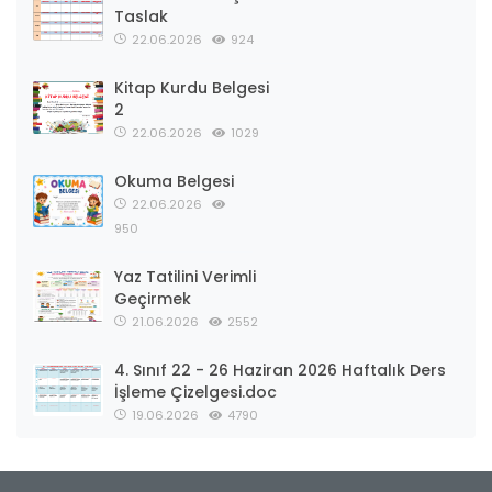
Taslak
22.06.2026
924
Kitap Kurdu Belgesi
2
22.06.2026
1029
Okuma Belgesi
22.06.2026
950
Yaz Tatilini Verimli
Geçirmek
21.06.2026
2552
4. Sınıf 22 - 26 Haziran 2026 Haftalık Ders
İşleme Çizelgesi.doc
19.06.2026
4790