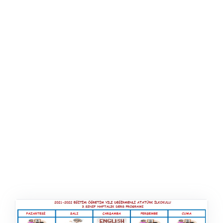
ŞABLON
AFIŞ & KART
ZEKA ETKINLIĞI
EĞLENCELI ETKINLIK