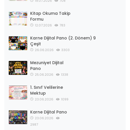
19.07.2026
708
Kitap Okuma Takip
Formu
12.07.2026
783
Karne Dijital Pano (2. Dönem) 9
Çeşit
26.06.2026
3303
Mezuniyet Dijital
Pano
25.06.2026
1338
1. Sınıf Velilerine
Mektup
23.06.2026
1099
Karne Dijital Pano
23.06.2026
2987