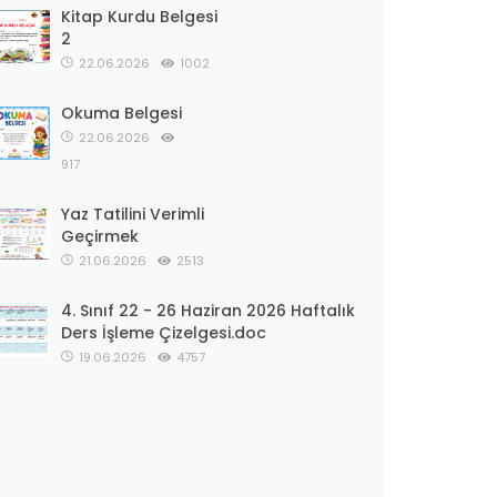
Kitap Kurdu Belgesi
2
22.06.2026
1002
Okuma Belgesi
22.06.2026
917
Yaz Tatilini Verimli
Geçirmek
21.06.2026
2513
4. Sınıf 22 - 26 Haziran 2026 Haftalık
Ders İşleme Çizelgesi.doc
19.06.2026
4757