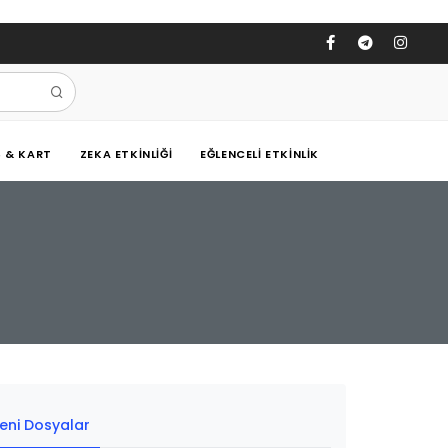
Ş & KART
ZEKA ETKINLIĞI
EĞLENCELI ETKINLIK
eni Dosyalar