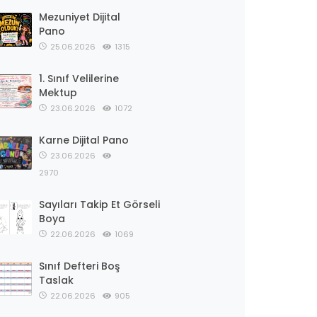
Mezuniyet Dijital
Pano
25.06.2026
1315
1. Sınıf Velilerine
Mektup
23.06.2026
1072
Karne Dijital Pano
23.06.2026
2970
Sayıları Takip Et Görseli
Boya
22.06.2026
1069
Sınıf Defteri Boş
Taslak
22.06.2026
905