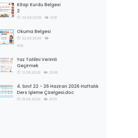
Kitap Kurdu Belgesi
2
22.06.2026
1018
Okuma Belgesi
22.06.2026
935
Yaz Tatilini Verimli
Geçirmek
21.06.2026
2536
4. Sınıf 22 - 26 Haziran 2026 Haftalık
Ders İşleme Çizelgesi.doc
19.06.2026
4773