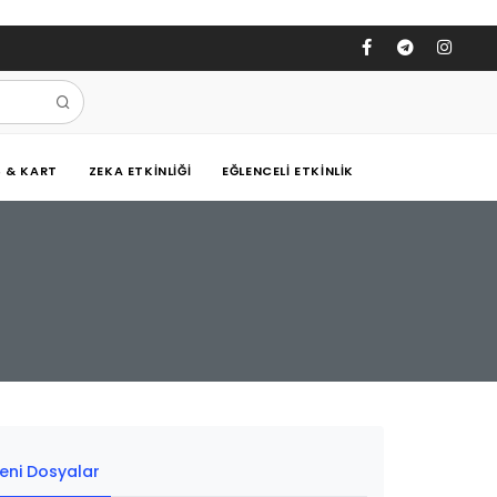
Ş & KART
ZEKA ETKINLIĞI
EĞLENCELI ETKINLIK
eni Dosyalar