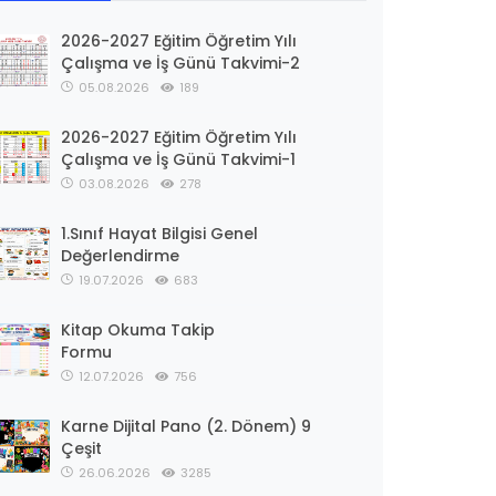
2026-2027 Eğitim Öğretim Yılı
Çalışma ve İş Günü Takvimi-2
05.08.2026
189
2026-2027 Eğitim Öğretim Yılı
Çalışma ve İş Günü Takvimi-1
03.08.2026
278
1.Sınıf Hayat Bilgisi Genel
Değerlendirme
19.07.2026
683
Kitap Okuma Takip
Formu
12.07.2026
756
Karne Dijital Pano (2. Dönem) 9
Çeşit
26.06.2026
3285