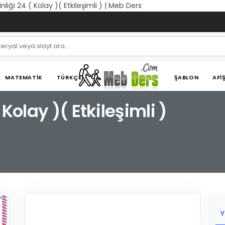
nliği 24 ( Kolay )( Etkileşimli ) | Meb Ders
MATEMATIK
TÜRKÇE
ŞABLON
AFI
 Kolay )( Etkileşimli )
Y