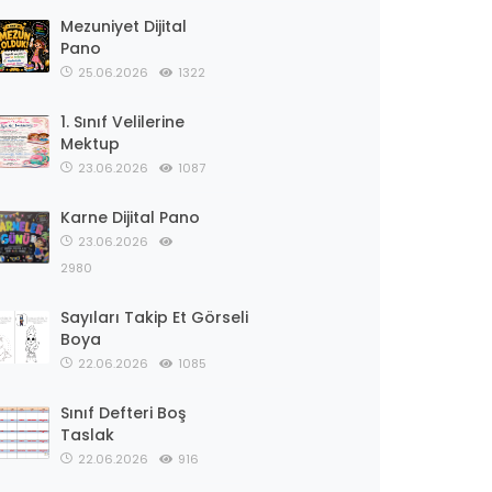
Mezuniyet Dijital
Pano
25.06.2026
1322
1. Sınıf Velilerine
Mektup
23.06.2026
1087
Karne Dijital Pano
23.06.2026
2980
Sayıları Takip Et Görseli
Boya
22.06.2026
1085
Sınıf Defteri Boş
Taslak
22.06.2026
916