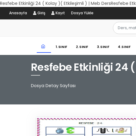
Resfebe Etkinliği 24 ( Kolay )( Etkileşimli ) | Meb DersResfebe Etki
Anasayfa
Giriş
Kayıt
Dosya Yükle
1.SINIF
2.SINIF
3.SINIF
4.SINIF
Resfebe Etkinliği 24 (
Dosya Detay Sayfası