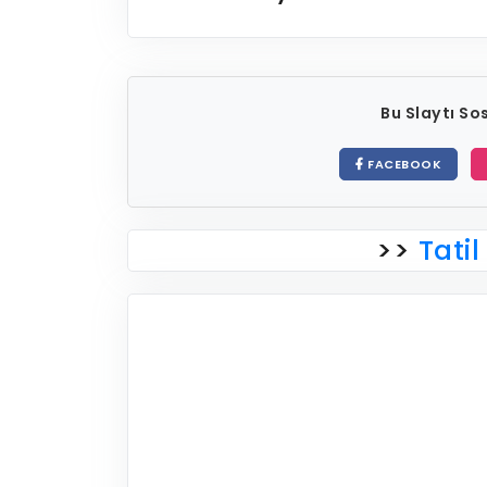
Bu Slaytı S
FACEBOOK
>>
Tatil 