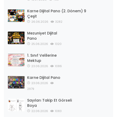
Karne Dijital Pano (2. Dönem) 9
Çeşit
26.06.2026
3282
Mezuniyet Dijital
Pano
25.06.2026
1320
1. Sınıf Velilerine
Mektup
23.06.2026
1086
Karne Dijital Pano
23.06.2026
2979
Sayıları Takip Et Görseli
Boya
22.06.2026
1083