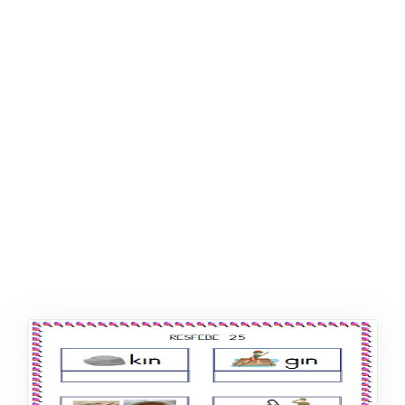
ŞABLON
AFIŞ & KART
ZEKA ETKINLIĞI
EĞLENCELI ETKINLIK