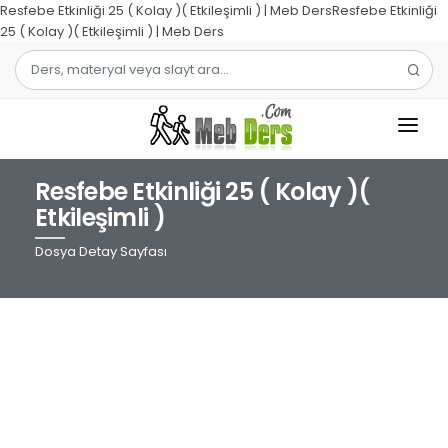
Resfebe Etkinliği 25 ( Kolay )( Etkileşimli ) | Meb DersResfebe Etkinliği
25 ( Kolay )( Etkileşimli ) | Meb Ders
Resfebe Etkinliği 25 ( Kolay )(
1.SINIF
Etkileşimli )
2.SINIF
Dosya Detay Sayfası
3.SINIF
4.SINIF
MATEMATIK
TÜRKÇE