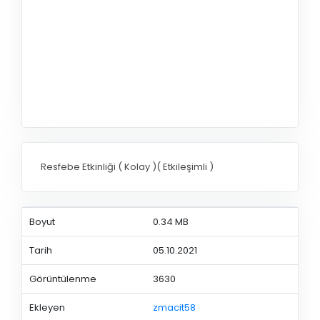
Resfebe Etkinliği ( Kolay )( Etkileşimli )
Boyut
0.34 MB
Tarih
05.10.2021
Görüntülenme
3630
Ekleyen
zmacit58