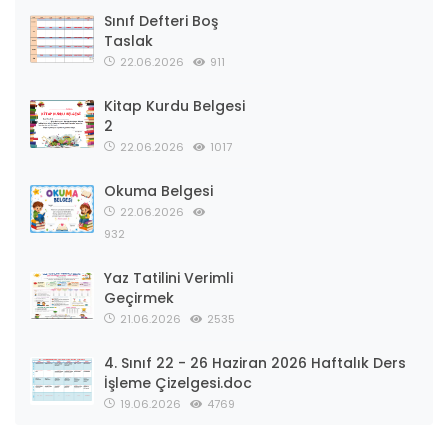
Sınıf Defteri Boş
Taslak
22.06.2026
911
Kitap Kurdu Belgesi
2
22.06.2026
1017
Okuma Belgesi
22.06.2026
932
Yaz Tatilini Verimli
Geçirmek
21.06.2026
2535
4. Sınıf 22 - 26 Haziran 2026 Haftalık Ders
İşleme Çizelgesi.doc
19.06.2026
4769