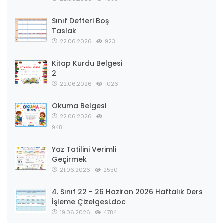
Sınıf Defteri Boş
Taslak
22.06.2026
923
Kitap Kurdu Belgesi
2
22.06.2026
1026
Okuma Belgesi
22.06.2026
948
Yaz Tatilini Verimli
Geçirmek
21.06.2026
2550
4. Sınıf 22 - 26 Haziran 2026 Haftalık Ders
İşleme Çizelgesi.doc
19.06.2026
4784