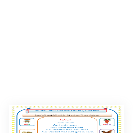
ŞABLON
AFIŞ & KART
ZEKA ETKINLIĞI
EĞLENCELI ETKINLIK