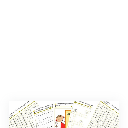
ŞABLON
AFIŞ & KART
ZEKA ETKINLIĞI
EĞLENCELI ETKINLIK