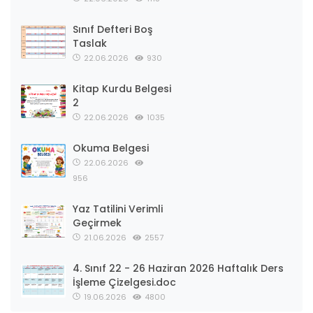
Sınıf Defteri Boş
Taslak
22.06.2026
930
Kitap Kurdu Belgesi
2
22.06.2026
1035
Okuma Belgesi
22.06.2026
956
Yaz Tatilini Verimli
Geçirmek
21.06.2026
2557
4. Sınıf 22 - 26 Haziran 2026 Haftalık Ders
İşleme Çizelgesi.doc
19.06.2026
4800