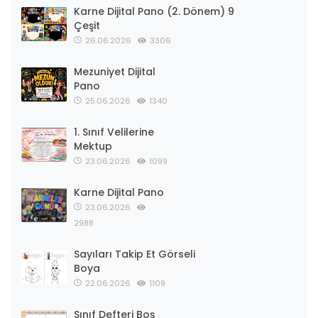
Karne Dijital Pano (2. Dönem) 9
Çeşit
26.06.2026
3306
Mezuniyet Dijital
Pano
25.06.2026
1340
1. Sınıf Velilerine
Mektup
23.06.2026
1099
Karne Dijital Pano
23.06.2026
2988
Sayıları Takip Et Görseli
Boya
22.06.2026
1109
Sınıf Defteri Boş