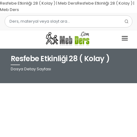
Resfebe Etkinliği 28 ( Kolay ) | Meb DersResfebe Etkinliği 28 ( Kolay ) |
Meb Ders
Resfebe Etkinliği 28 ( Kolay )
1.SINIF
Dosya Detay Sayfası
2.SINIF
3.SINIF
4.SINIF
MATEMATIK
TÜRKÇE