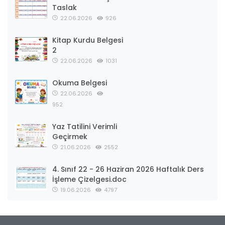
Taslak
22.06.2026
926
Kitap Kurdu Belgesi
2
22.06.2026
1031
Okuma Belgesi
22.06.2026
952
Yaz Tatilini Verimli
Geçirmek
21.06.2026
2552
4. Sınıf 22 - 26 Haziran 2026 Haftalık Ders
İşleme Çizelgesi.doc
19.06.2026
4797