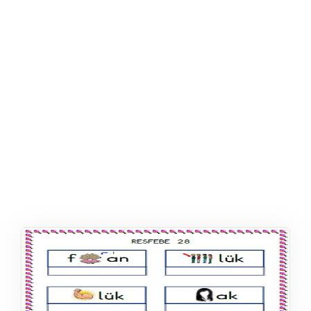
ŞABLON
AFIŞ & KART
ZEKA ETKINLIĞI
EĞLENCELI ETKINLIK