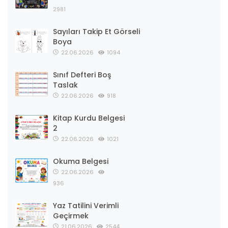
2981
Sayıları Takip Et Görseli
Boya
22.06.2026
1094
Sınıf Defteri Boş
Taslak
22.06.2026
918
Kitap Kurdu Belgesi
2
22.06.2026
1021
Okuma Belgesi
22.06.2026
936
Yaz Tatilini Verimli
Geçirmek
21.06.2026
2544