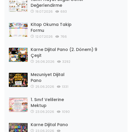
Değerlendirme
19.07.2026
693
Kitap Okuma Takip
Formu
12.07.2026
766
Karne Dijital Pano (2. Dönem) 9
Çeşit
26.06.2026
3292
Mezuniyet Dijital
Pano
25.06.2026
1331
1. Sınıf Velilerine
Mektup
23.06.2026
1090
Karne Dijital Pano
23.06.2026