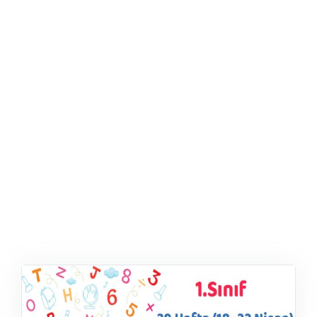
ŞABLON
AFIŞ & KART
ZEKA ETKINLIĞI
EĞLENCELI ETKINLIK