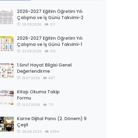
2026-2027 Eğitim Öğretim Yılı
Çalışma ve İş Günü Takvimi-2
05.08.2026
217
2026-2027 Eğitim Öğretim Yılı
Çalışma ve İş Günü Takvimi-1
03.08.2026
310
1.Sınıf Hayat Bilgisi Genel
Değerlendirme
19.07.2026
697
Kitap Okuma Takip
Formu
12.07.2026
771
Karne Dijital Pano (2. Dönem) 9
Çeşit
26.06.2026
3294