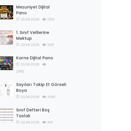
Mezuniyet Dijital
Pano
25.06.2026
1332
1. Sınıf Velilerine
Mektup
23.06.2026
1091
Karne Dijital Pano
23.06.2026
2982
Sayıları Takip Et Görseli
Boya
22.06.2026
1096
Sınıf Defteri Boş
Taslak
22.06.2026
919