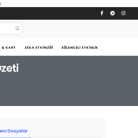
s
Ş & KART
ZEKA ETKINLIĞI
EĞLENCELI ETKINLIK
zeti
eni Dosyalar