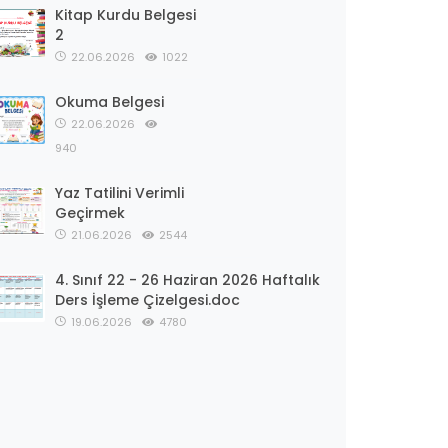
Kitap Kurdu Belgesi
2
22.06.2026
1022
Okuma Belgesi
22.06.2026
940
Yaz Tatilini Verimli
Geçirmek
21.06.2026
2544
4. Sınıf 22 - 26 Haziran 2026 Haftalık
Ders İşleme Çizelgesi.doc
19.06.2026
4780