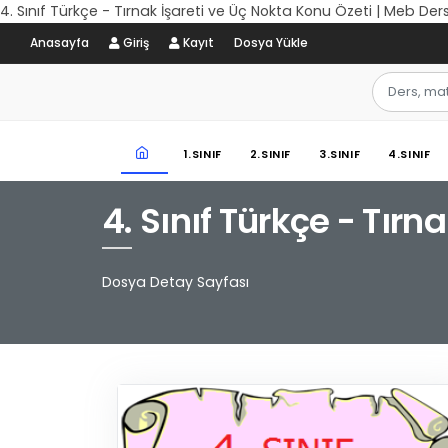
4. Sınıf Türkçe - Tırnak İşareti ve Üç Nokta Konu Özeti | Meb Der
Anasayfa
Giriş
Kayıt
Dosya Yükle
1.SINIF
2.SINIF
3.SINIF
4.SINIF
4. Sınıf Türkçe - Tırn
Dosya Detay Sayfası