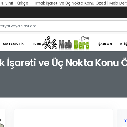
s4. Sınıf Türkçe - Tırnak İşareti ve Üç Nokta Konu Özeti | Meb Der
MATEMATIK
TÜRKÇE
ŞABLON
AFI
ak İşareti ve Üç Nokta Konu Ö
Y