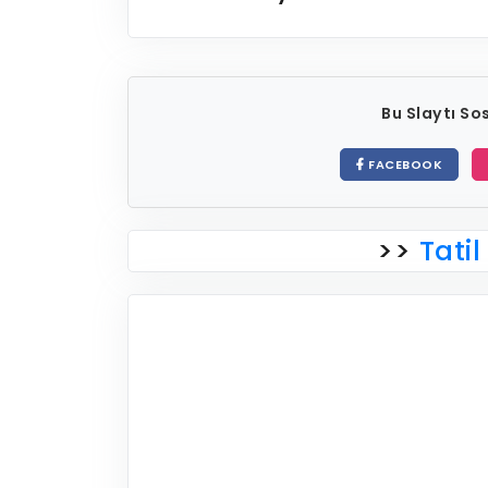
Bu Slaytı S
FACEBOOK
>>
Tatil 