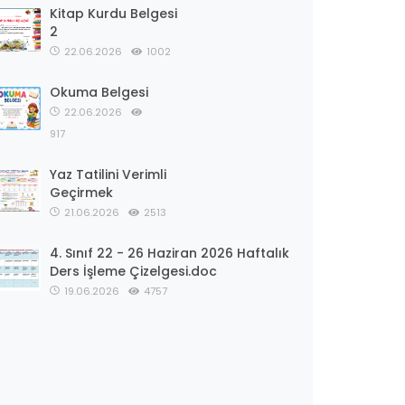
Kitap Kurdu Belgesi
2
22.06.2026
1002
Okuma Belgesi
22.06.2026
917
Yaz Tatilini Verimli
Geçirmek
21.06.2026
2513
4. Sınıf 22 - 26 Haziran 2026 Haftalık
Ders İşleme Çizelgesi.doc
19.06.2026
4757