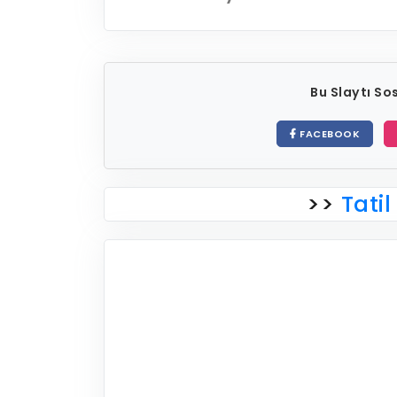
Bu Slaytı S
FACEBOOK
>>
Tatil 