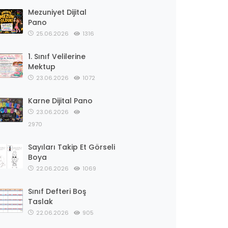
Mezuniyet Dijital
Pano
25.06.2026
1316
1. Sınıf Velilerine
Mektup
23.06.2026
1072
Karne Dijital Pano
23.06.2026
2970
Sayıları Takip Et Görseli
Boya
22.06.2026
1069
Sınıf Defteri Boş
Taslak
22.06.2026
905