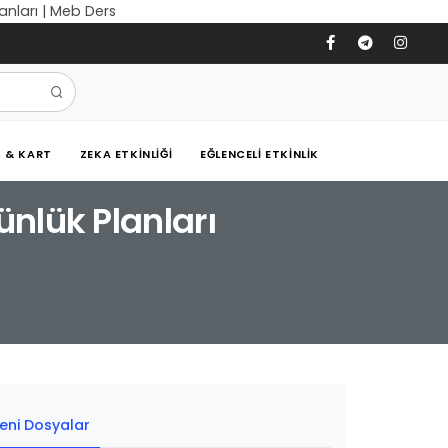
anları | Meb Ders
Ş & KART
ZEKA ETKINLIĞI
EĞLENCELI ETKINLIK
ünlük Planları
eni Dosyalar