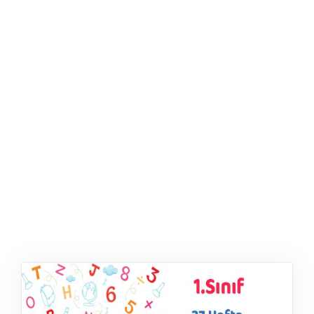
ŞABLON
AFIŞ & KART
ZEKA ETKINLIĞI
EĞLENCELI ETKINLIK