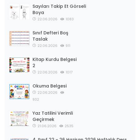
Sayıları Takip Et Görseli
Boya
22.06.2026
1083
Sınıf Defteri Boş
Taslak
22.06.2026
911
Kitap Kurdu Belgesi
2
22.06.2026
1017
Okuma Belgesi
22.06.2026
932
Yaz Tatilini Verimli
Geçirmek
21.06.2026
2535
4. Sınıf 22 - 26 Haziran 2026 Haftalık Ders