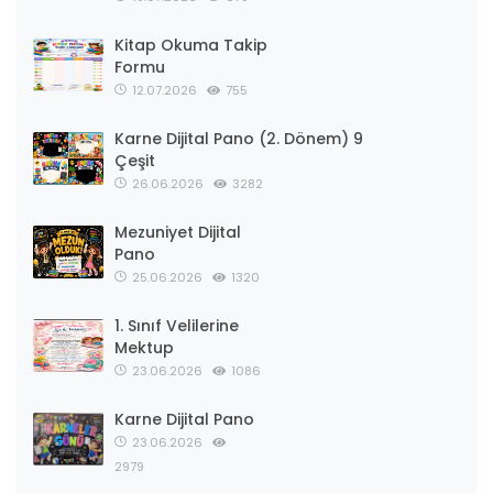
Kitap Okuma Takip
Formu
12.07.2026
755
Karne Dijital Pano (2. Dönem) 9
Çeşit
26.06.2026
3282
Mezuniyet Dijital
Pano
25.06.2026
1320
1. Sınıf Velilerine
Mektup
23.06.2026
1086
Karne Dijital Pano
23.06.2026
2979