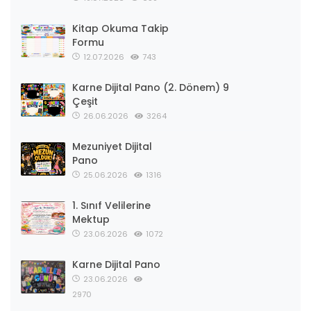
Kitap Okuma Takip
Formu
12.07.2026
743
Karne Dijital Pano (2. Dönem) 9
Çeşit
26.06.2026
3264
Mezuniyet Dijital
Pano
25.06.2026
1316
1. Sınıf Velilerine
Mektup
23.06.2026
1072
Karne Dijital Pano
23.06.2026
2970