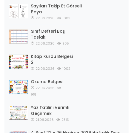
Sayıları Takip Et Görseli
Boya
22.06.2026
1069
Sınıf Defteri Boş
Taslak
22.06.2026
905
Kitap Kurdu Belgesi
2
22.06.2026
1002
Okuma Belgesi
22.06.2026
918
Yaz Tatilini Verimli
Geçirmek
21.06.2026
2513
4. Sınıf 22 - 26 Haziran 2026 Haftalık Ders