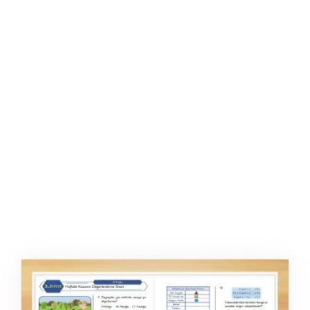
ŞABLON
AFIŞ & KART
ZEKA ETKINLIĞI
EĞLENCELI ETKINLIK