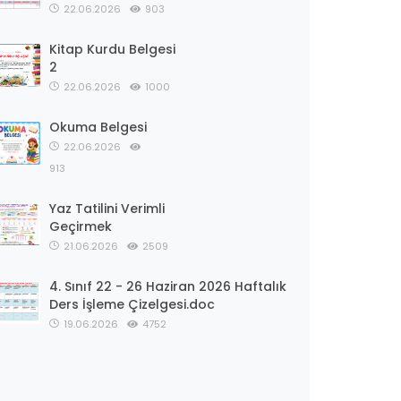
22.06.2026
903
Kitap Kurdu Belgesi
2
22.06.2026
1000
Okuma Belgesi
22.06.2026
913
Yaz Tatilini Verimli
Geçirmek
21.06.2026
2509
4. Sınıf 22 - 26 Haziran 2026 Haftalık
Ders İşleme Çizelgesi.doc
19.06.2026
4752