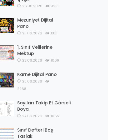
26.06.2026
3259
Mezuniyet Dijital
Pano
25.06.2026
1313
1. Sınıf Velilerine
Mektup
23.06.2026
1069
Karne Dijital Pano
23.06.2026
2968
Sayıları Takip Et Görseli
Boya
22.06.2026
1065
Sınıf Defteri Boş
Taslak