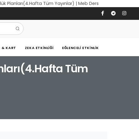
nlük Planları(4.Hafta Tüm Yayınlar) | Meb Ders
Ş & KART
ZEKA ETKINLIĞI
EĞLENCELI ETKINLIK
anları(4.Hafta Tüm