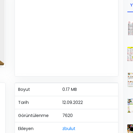
Y
Boyut
0.17 MB
Tarih
12.09.2022
Görüntülenme
7620
Ekleyen
zbulut