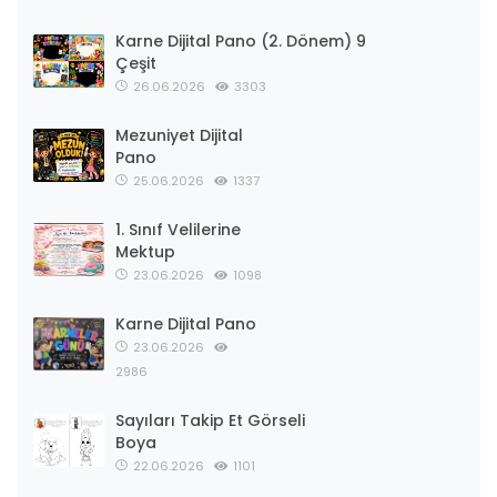
Karne Dijital Pano (2. Dönem) 9
Çeşit
26.06.2026
3303
Mezuniyet Dijital
Pano
25.06.2026
1337
1. Sınıf Velilerine
Mektup
23.06.2026
1098
Karne Dijital Pano
23.06.2026
2986
Sayıları Takip Et Görseli
Boya
22.06.2026
1101