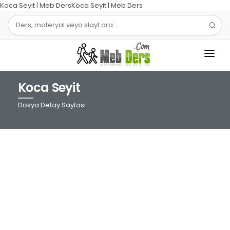
Koca Seyit | Meb DersKoca Seyit | Meb Ders
Koca Seyit
1.SINIF
Dosya Detay Sayfası
2.SINIF
3.SINIF
4.SINIF
MATEMATIK
TÜRKÇE
ŞABLON