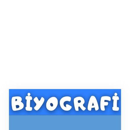
AFIŞ & KART
ZEKA ETKINLIĞI
EĞLENCELI ETKINLIK