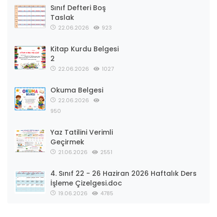
Sınıf Defteri Boş
Taslak
22.06.2026
923
Kitap Kurdu Belgesi
2
22.06.2026
1027
Okuma Belgesi
22.06.2026
950
Yaz Tatilini Verimli
Geçirmek
21.06.2026
2551
4. Sınıf 22 - 26 Haziran 2026 Haftalık Ders
İşleme Çizelgesi.doc
19.06.2026
4785