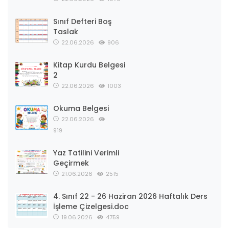
Sınıf Defteri Boş
Taslak
22.06.2026
906
Kitap Kurdu Belgesi
2
22.06.2026
1003
Okuma Belgesi
22.06.2026
919
Yaz Tatilini Verimli
Geçirmek
21.06.2026
2515
4. Sınıf 22 - 26 Haziran 2026 Haftalık Ders
İşleme Çizelgesi.doc
19.06.2026
4759