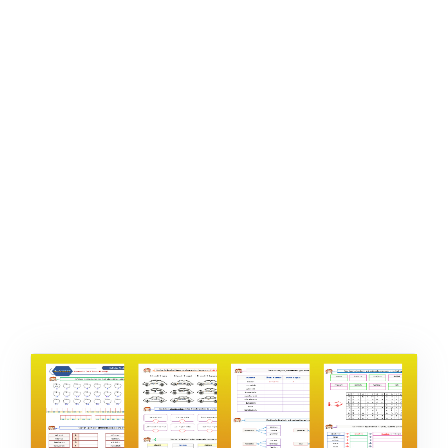
ŞABLON
AFIŞ & KART
ZEKA ETKINLIĞI
EĞLENCELI ETKINLIK