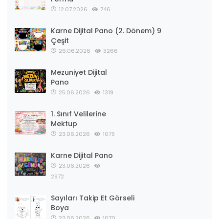
12.07.2026
746
Karne Dijital Pano (2. Dönem) 9
Çeşit
26.06.2026
3266
Mezuniyet Dijital
Pano
25.06.2026
1319
1. Sınıf Velilerine
Mektup
23.06.2026
1079
Karne Dijital Pano
23.06.2026
2972
Sayıları Takip Et Görseli
Boya
22.06.2026
1070