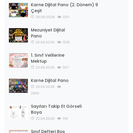
Karne Dijital Pano (2. Dönem) 9
Çeşit
26.06.2026
3311
Mezuniyet Dijital
Pano
25.06.2026
1342
1. Sınıf Velilerine
Mektup
23.06.2026
1107
Karne Dijital Pano
23.06.2026
2993
Sayıları Takip Et Görseli
Boya
22.06.2026
1115
Sınıf Defteri Boş