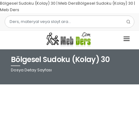
Bölgesel Sudoku (Kolay) 30 | Meb DersBölgesel Sudoku (Kolay) 30 |
Meb Ders
Bölgesel Sudoku (Kolay) 30
1.SINIF
Dosya Detay Sayfası
2.SINIF
3.SINIF
4.SINIF
MATEMATIK
TÜRKÇE