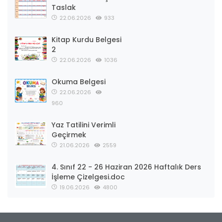
Taslak
22.06.2026
933
Kitap Kurdu Belgesi
2
22.06.2026
1036
Okuma Belgesi
22.06.2026
960
Yaz Tatilini Verimli
Geçirmek
21.06.2026
2559
4. Sınıf 22 - 26 Haziran 2026 Haftalık Ders
İşleme Çizelgesi.doc
19.06.2026
4800