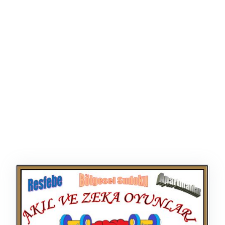
ŞABLON
AFIŞ & KART
ZEKA ETKINLIĞI
EĞLENCELI ETKINLIK