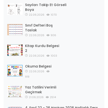
Sayıları Takip Et Görseli
Boya
22.06.2026
1070
Sınıf Defteri Boş
Taslak
22.06.2026
906
Kitap Kurdu Belgesi
2
22.06.2026
1003
Okuma Belgesi
22.06.2026
919
Yaz Tatilini Verimli
Geçirmek
21.06.2026
2514
4. Sınıf 22 - 26 Haziran 2026 Haftalık Ders