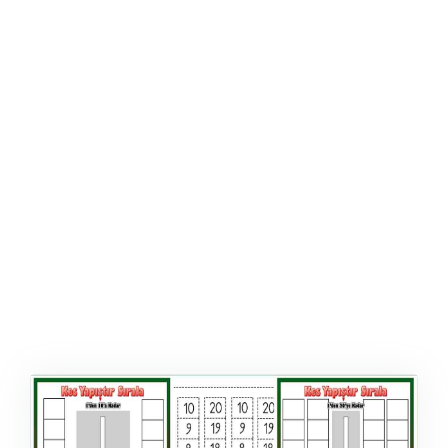
ŞABLON
AFIŞ & KART
ZEKA ETKINLIĞI
EĞLENCELI ETKINLIK