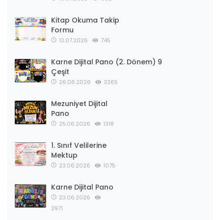
Kitap Okuma Takip
Formu
12.07.2026
745
Karne Dijital Pano (2. Dönem) 9
Çeşit
26.06.2026
3265
Mezuniyet Dijital
Pano
25.06.2026
1318
1. Sınıf Velilerine
Mektup
23.06.2026
1075
Karne Dijital Pano
23.06.2026
2971