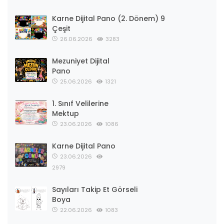
Karne Dijital Pano (2. Dönem) 9
Çeşit
26.06.2026
3283
Mezuniyet Dijital
Pano
25.06.2026
1321
1. Sınıf Velilerine
Mektup
23.06.2026
1086
Karne Dijital Pano
23.06.2026
2979
Sayıları Takip Et Görseli
Boya
22.06.2026
1083