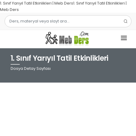
1. Sınıf Yarıyıl Tatil Etkinlikleri | Meb Ders1. Sınıf Yarıyıl Tatil Etkinlikleri |
Meb Ders
1. Sınıf Yarıyıl Tatil Etkinlikleri
1.SINIF
Dosya Detay Sayfası
2.SINIF
3.SINIF
4.SINIF
MATEMATIK
TÜRKÇE