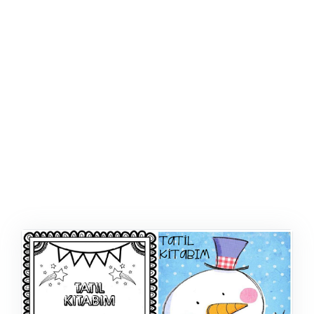
ŞABLON
AFIŞ & KART
ZEKA ETKINLIĞI
EĞLENCELI ETKINLIK