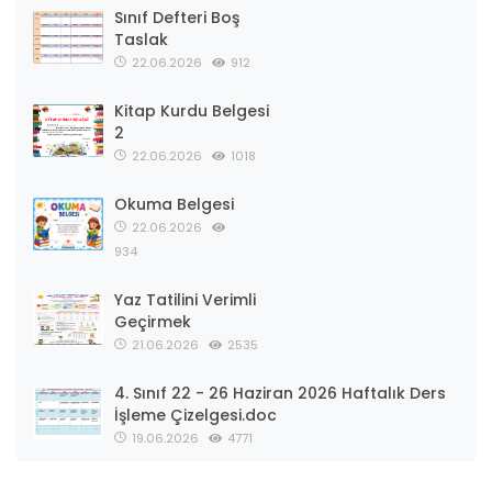
Sınıf Defteri Boş
Taslak
22.06.2026
912
Kitap Kurdu Belgesi
2
22.06.2026
1018
Okuma Belgesi
22.06.2026
934
Yaz Tatilini Verimli
Geçirmek
21.06.2026
2535
4. Sınıf 22 - 26 Haziran 2026 Haftalık Ders
İşleme Çizelgesi.doc
19.06.2026
4771