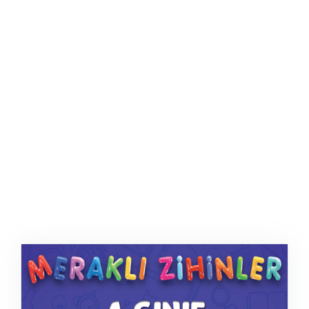
ŞABLON
AFIŞ & KART
ZEKA ETKINLIĞI
EĞLENCELI ETKINLIK