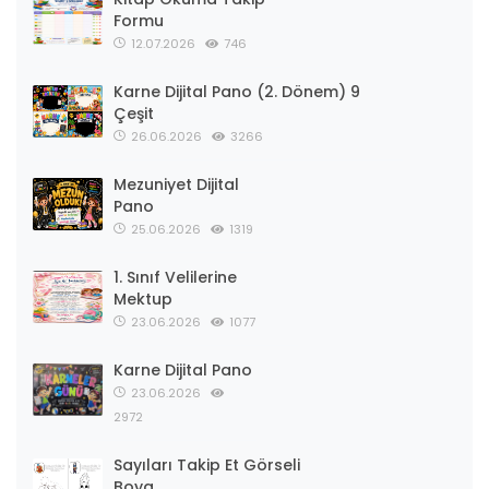
Formu
12.07.2026
746
Karne Dijital Pano (2. Dönem) 9
Çeşit
26.06.2026
3266
Mezuniyet Dijital
Pano
25.06.2026
1319
1. Sınıf Velilerine
Mektup
23.06.2026
1077
Karne Dijital Pano
23.06.2026
2972
Sayıları Takip Et Görseli
Boya