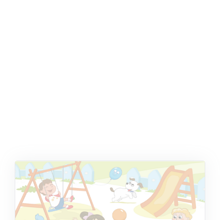
ŞABLON
AFIŞ & KART
ZEKA ETKINLIĞI
EĞLENCELI ETKINLIK