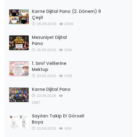
Karne Dijital Pano (2. Dönem) 9
Çeşit
26.06.2026
3305
Mezuniyet Dijital
Pano
25.06.2026
1338
1. Sınıf Velilerine
Mektup
23.06.2026
1099
Karne Dijital Pano
23.06.2026
2987
Sayıları Takip Et Görseli
Boya
22.06.2026
1106