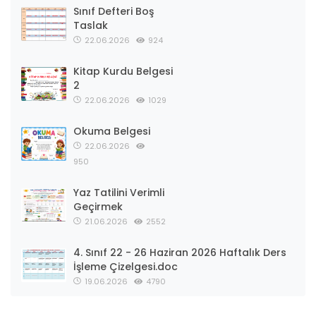
Sınıf Defteri Boş
Taslak
22.06.2026
924
Kitap Kurdu Belgesi
2
22.06.2026
1029
Okuma Belgesi
22.06.2026
950
Yaz Tatilini Verimli
Geçirmek
21.06.2026
2552
4. Sınıf 22 - 26 Haziran 2026 Haftalık Ders
İşleme Çizelgesi.doc
19.06.2026
4790