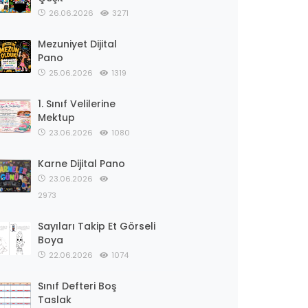
26.06.2026
3271
Mezuniyet Dijital
Pano
25.06.2026
1319
1. Sınıf Velilerine
Mektup
23.06.2026
1080
Karne Dijital Pano
23.06.2026
2973
Sayıları Takip Et Görseli
Boya
22.06.2026
1074
Sınıf Defteri Boş
Taslak