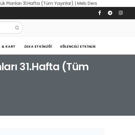
nlük Planları 31.Hafta (Tüm Yayınlar) | Meb Ders
Ş & KART
ZEKA ETKINLIĞI
EĞLENCELI ETKINLIK
nları 31.Hafta (Tüm