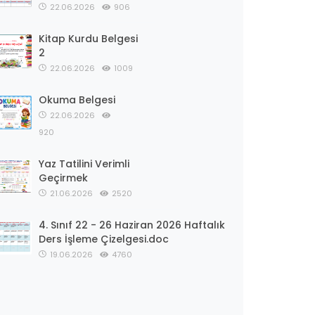
22.06.2026
906
Kitap Kurdu Belgesi
2
22.06.2026
1009
Okuma Belgesi
22.06.2026
920
Yaz Tatilini Verimli
Geçirmek
21.06.2026
2520
4. Sınıf 22 - 26 Haziran 2026 Haftalık
Ders İşleme Çizelgesi.doc
19.06.2026
4760