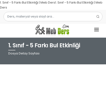
1. Sınıf - 5 Farkı Bul Etkinliği | Meb Ders1. Sınıf - 5 Farkı Bul Etkinliği | Meb
Ders
1. Sınıf - 5 Farkı Bul Etkinliği
1.SINIF
Dosya Detay Sayfası
2.SINIF
3.SINIF
4.SINIF
MATEMATIK
TÜRKÇE