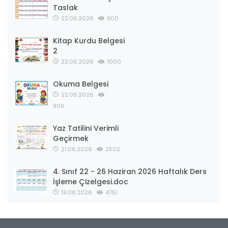
Taslak
22.06.2026
900
Kitap Kurdu Belgesi
2
22.06.2026
1000
Okuma Belgesi
22.06.2026
909
Yaz Tatilini Verimli
Geçirmek
21.06.2026
2502
4. Sınıf 22 - 26 Haziran 2026 Haftalık Ders
İşleme Çizelgesi.doc
19.06.2026
4751