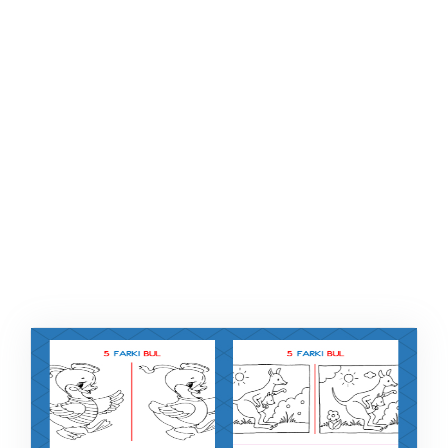
ŞABLON
AFIŞ & KART
ZEKA ETKINLIĞI
EĞLENCELI ETKINLIK