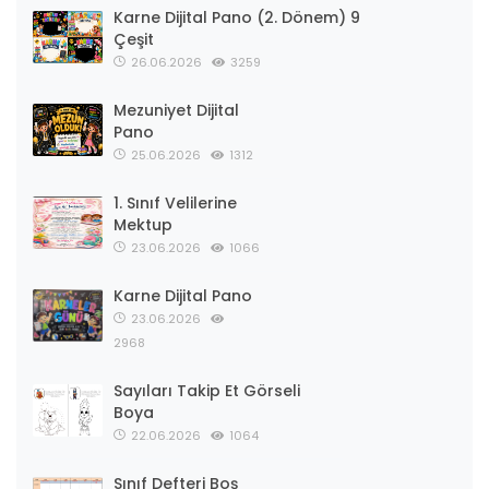
Karne Dijital Pano (2. Dönem) 9
Çeşit
26.06.2026
3259
Mezuniyet Dijital
Pano
25.06.2026
1312
1. Sınıf Velilerine
Mektup
23.06.2026
1066
Karne Dijital Pano
23.06.2026
2968
Sayıları Takip Et Görseli
Boya
22.06.2026
1064
Sınıf Defteri Boş