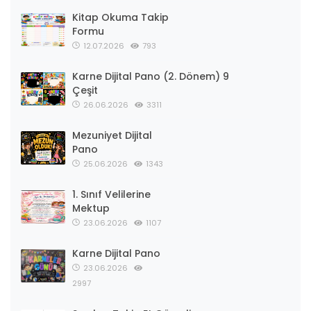
Kitap Okuma Takip
Formu
12.07.2026
793
Karne Dijital Pano (2. Dönem) 9
Çeşit
26.06.2026
3311
Mezuniyet Dijital
Pano
25.06.2026
1343
1. Sınıf Velilerine
Mektup
23.06.2026
1107
Karne Dijital Pano
23.06.2026
2997