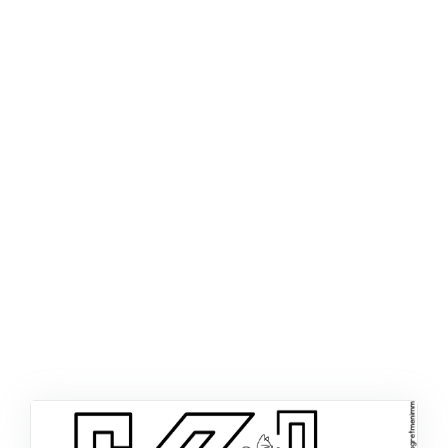
ŞABLON
AFIŞ & KART
ZEKA ETKINLIĞI
EĞLENCELI ETKINLIK