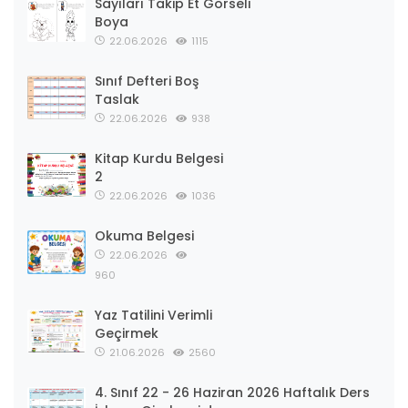
Sayıları Takip Et Görseli
Boya
22.06.2026
1115
Sınıf Defteri Boş
Taslak
22.06.2026
938
Kitap Kurdu Belgesi
2
22.06.2026
1036
Okuma Belgesi
22.06.2026
960
Yaz Tatilini Verimli
Geçirmek
21.06.2026
2560
4. Sınıf 22 - 26 Haziran 2026 Haftalık Ders