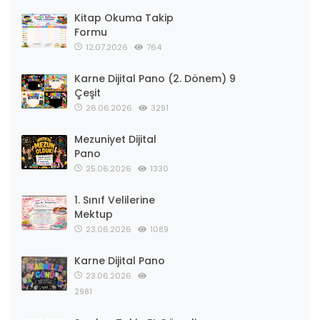
Kitap Okuma Takip
Formu
12.07.2026
764
Karne Dijital Pano (2. Dönem) 9
Çeşit
26.06.2026
3291
Mezuniyet Dijital
Pano
25.06.2026
1330
1. Sınıf Velilerine
Mektup
23.06.2026
1089
Karne Dijital Pano
23.06.2026
2981