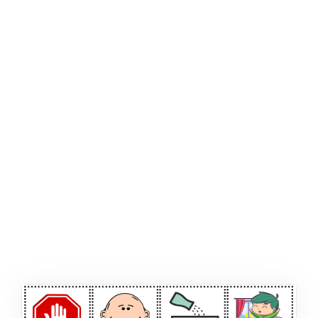
ŞABLON
AFIŞ & KART
ZEKA ETKINLIĞI
EĞLENCELI ETKINLIK