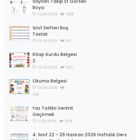
Sayıları Takip Et Görseli
Boya
22.06.2026
1088
Sınıf Defteri Boş
Taslak
22.06.2026
917
Kitap Kurdu Belgesi
2
22.06.2026
1021
Okuma Belgesi
22.06.2026
935
Yaz Tatilini Verimli
Geçirmek
21.06.2026
2541
4. Sınıf 22 - 26 Haziran 2026 Haftalık Ders