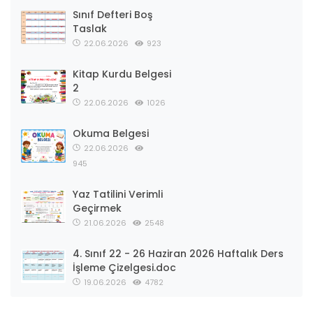
Sınıf Defteri Boş
Taslak
22.06.2026
923
Kitap Kurdu Belgesi
2
22.06.2026
1026
Okuma Belgesi
22.06.2026
945
Yaz Tatilini Verimli
Geçirmek
21.06.2026
2548
4. Sınıf 22 - 26 Haziran 2026 Haftalık Ders
İşleme Çizelgesi.doc
19.06.2026
4782