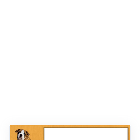
ŞABLON
AFIŞ & KART
ZEKA ETKINLIĞI
EĞLENCELI ETKINLIK