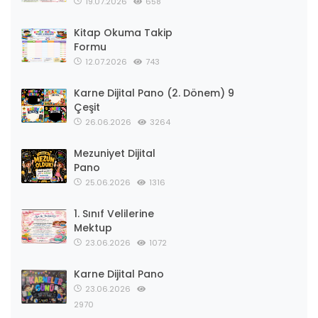
19.07.2026
658
Kitap Okuma Takip
Formu
12.07.2026
743
Karne Dijital Pano (2. Dönem) 9
Çeşit
26.06.2026
3264
Mezuniyet Dijital
Pano
25.06.2026
1316
1. Sınıf Velilerine
Mektup
23.06.2026
1072
Karne Dijital Pano
23.06.2026
2970