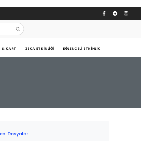
Ş & KART
ZEKA ETKINLIĞI
EĞLENCELI ETKINLIK
eni Dosyalar