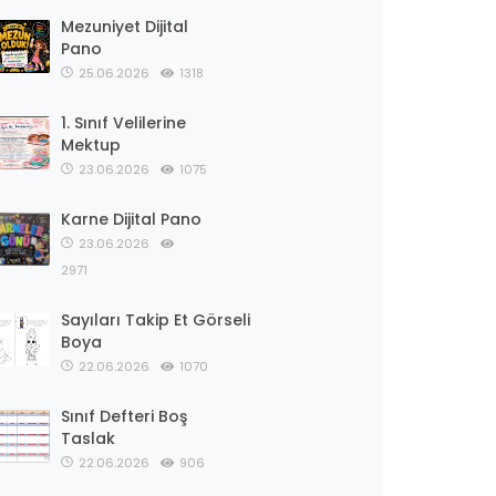
Mezuniyet Dijital
Pano
25.06.2026
1318
1. Sınıf Velilerine
Mektup
23.06.2026
1075
Karne Dijital Pano
23.06.2026
2971
Sayıları Takip Et Görseli
Boya
22.06.2026
1070
Sınıf Defteri Boş
Taslak
22.06.2026
906