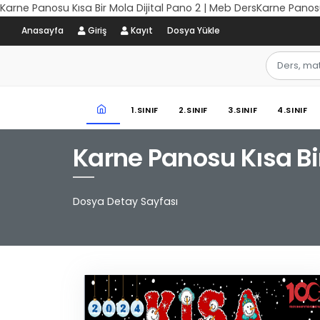
Karne Panosu Kısa Bir Mola Dijital Pano 2 | Meb DersKarne Panosu
Anasayfa
Giriş
Kayıt
Dosya Yükle
1.SINIF
2.SINIF
3.SINIF
4.SINIF
Karne Panosu Kısa Bir
Dosya Detay Sayfası