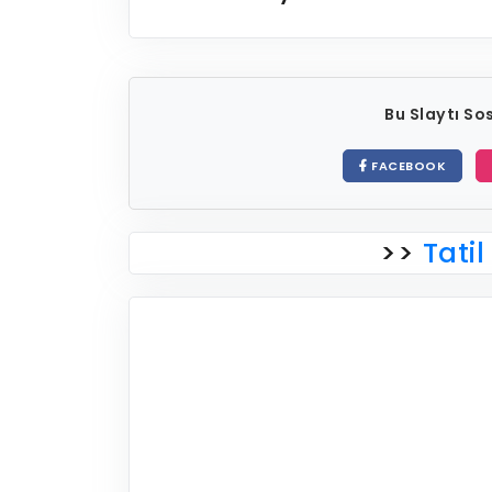
Bu Slaytı S
FACEBOOK
>>
Tatil 