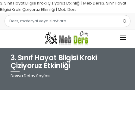
3. Sınıf Hayat Bilgisi Kroki Çiziyoruz Etkinliği | Meb Ders3. Sınıf Hayat
Bilgisi Kroki Çiziyoruz Etkinliği | Meb Ders
3. Sınıf Hayat Bilgisi Kroki
1.SINIF
Çiziyoruz Etkinliği
2.SINIF
Dosya Detay Sayfası
3.SINIF
4.SINIF
MATEMATIK
TÜRKÇE