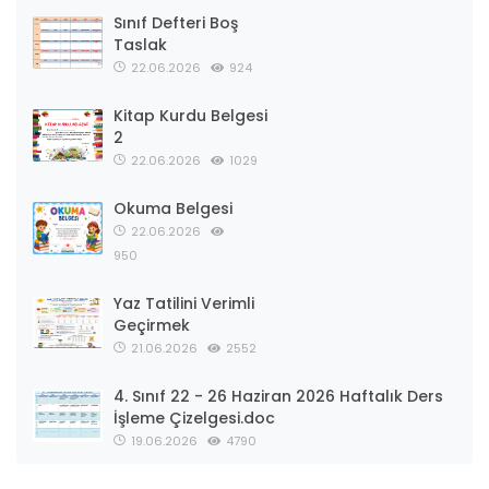
Sınıf Defteri Boş
Taslak
22.06.2026
924
Kitap Kurdu Belgesi
2
22.06.2026
1029
Okuma Belgesi
22.06.2026
950
Yaz Tatilini Verimli
Geçirmek
21.06.2026
2552
4. Sınıf 22 - 26 Haziran 2026 Haftalık Ders
İşleme Çizelgesi.doc
19.06.2026
4790