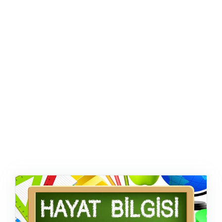
ŞABLON
AFIŞ & KART
ZEKA ETKINLIĞI
EĞLENCELI ETKINLIK