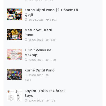
Karne Dijital Pano (2. Dönem) 9
Çeşit
26.06.2026
3303
Mezuniyet Dijital
Pano
25.06.2026
1338
1. Sınıf Velilerine
Mektup
23.06.2026
1099
Karne Dijital Pano
23.06.2026
2987
Sayıları Takip Et Görseli
Boya
22.06.2026
1106