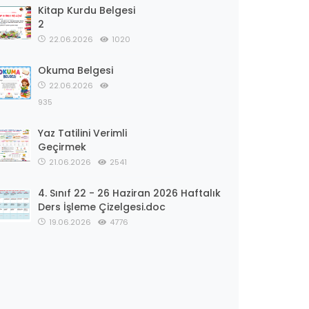
Kitap Kurdu Belgesi
2
22.06.2026
1020
Okuma Belgesi
22.06.2026
935
Yaz Tatilini Verimli
Geçirmek
21.06.2026
2541
4. Sınıf 22 - 26 Haziran 2026 Haftalık
Ders İşleme Çizelgesi.doc
19.06.2026
4776