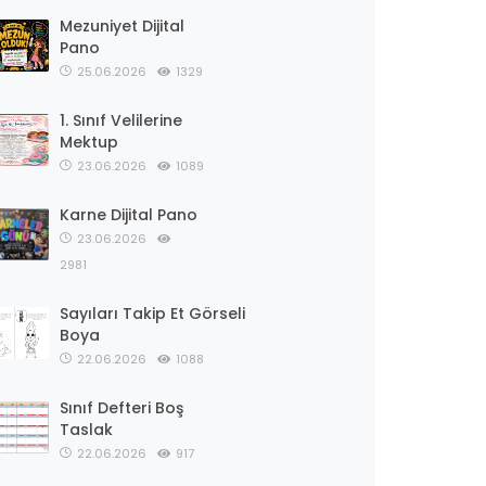
Mezuniyet Dijital
Pano
25.06.2026
1329
1. Sınıf Velilerine
Mektup
23.06.2026
1089
Karne Dijital Pano
23.06.2026
2981
Sayıları Takip Et Görseli
Boya
22.06.2026
1088
Sınıf Defteri Boş
Taslak
22.06.2026
917