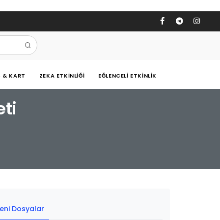
Ş & KART
ZEKA ETKINLIĞI
EĞLENCELI ETKINLIK
eti
eni Dosyalar