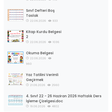
Sınıf Defteri Boş
Taslak
22.06.2026
933
Kitap Kurdu Belgesi
2
22.06.2026
1036
Okuma Belgesi
22.06.2026
960
Yaz Tatilini Verimli
Geçirmek
21.06.2026
2560
4. Sınıf 22 - 26 Haziran 2026 Haftalık Ders
İşleme Çizelgesi.doc
19.06.2026
4802