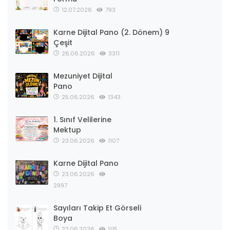
12.07.2026
793
Karne Dijital Pano (2. Dönem) 9
Çeşit
26.06.2026
3311
Mezuniyet Dijital
Pano
25.06.2026
1343
1. Sınıf Velilerine
Mektup
23.06.2026
1107
Karne Dijital Pano
23.06.2026
2997
Sayıları Takip Et Görseli
Boya
22.06.2026
1115