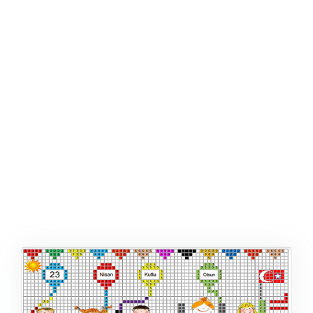
ŞABLON
AFIŞ & KART
ZEKA ETKINLIĞI
EĞLENCELI ETKINLIK