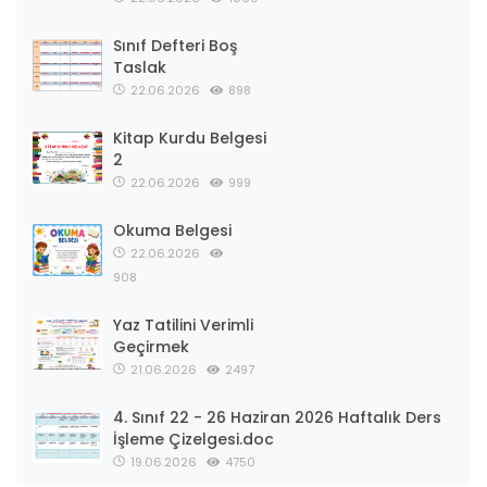
Sınıf Defteri Boş
Taslak
22.06.2026
898
Kitap Kurdu Belgesi
2
22.06.2026
999
Okuma Belgesi
22.06.2026
908
Yaz Tatilini Verimli
Geçirmek
21.06.2026
2497
4. Sınıf 22 - 26 Haziran 2026 Haftalık Ders
İşleme Çizelgesi.doc
19.06.2026
4750