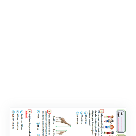
ŞABLON
AFIŞ & KART
ZEKA ETKINLIĞI
EĞLENCELI ETKINLIK