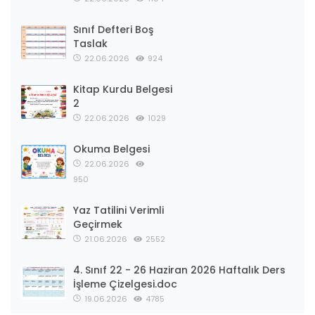
Sınıf Defteri Boş
Taslak
22.06.2026
924
Kitap Kurdu Belgesi
2
22.06.2026
1029
Okuma Belgesi
22.06.2026
950
Yaz Tatilini Verimli
Geçirmek
21.06.2026
2552
4. Sınıf 22 - 26 Haziran 2026 Haftalık Ders
İşleme Çizelgesi.doc
19.06.2026
4785