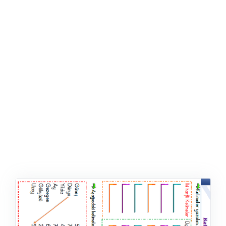
ŞABLON
AFIŞ & KART
ZEKA ETKINLIĞI
EĞLENCELI ETKINLIK