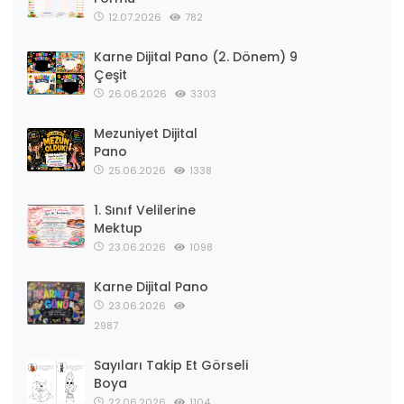
12.07.2026
782
Karne Dijital Pano (2. Dönem) 9
Çeşit
26.06.2026
3303
Mezuniyet Dijital
Pano
25.06.2026
1338
1. Sınıf Velilerine
Mektup
23.06.2026
1098
Karne Dijital Pano
23.06.2026
2987
Sayıları Takip Et Görseli
Boya
22.06.2026
1104