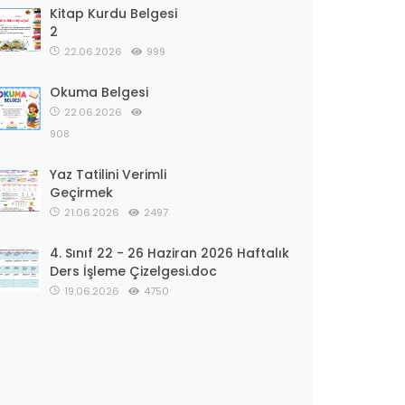
Kitap Kurdu Belgesi
2
22.06.2026
999
Okuma Belgesi
22.06.2026
908
Yaz Tatilini Verimli
Geçirmek
21.06.2026
2497
4. Sınıf 22 - 26 Haziran 2026 Haftalık
Ders İşleme Çizelgesi.doc
19.06.2026
4750