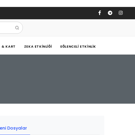
Ş & KART
ZEKA ETKINLIĞI
EĞLENCELI ETKINLIK
eni Dosyalar