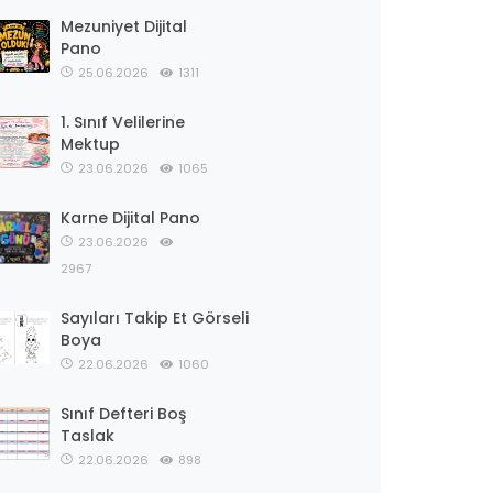
Mezuniyet Dijital
Pano
25.06.2026
1311
1. Sınıf Velilerine
Mektup
23.06.2026
1065
Karne Dijital Pano
23.06.2026
2967
Sayıları Takip Et Görseli
Boya
22.06.2026
1060
Sınıf Defteri Boş
Taslak
22.06.2026
898