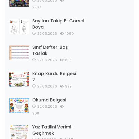
23.06.2026
2967
Sayıları Takip Et Görseli
Boya
22.06.2026
1060
Sınıf Defteri Boş
Taslak
22.06.2026
898
Kitap Kurdu Belgesi
2
22.06.2026
999
Okuma Belgesi
22.06.2026
908
Yaz Tatilini Verimli
Geçirmek