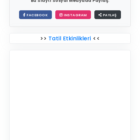
Bu Slaytı Sosyal Medyada Paylaş:
FACEBOOK
INSTAGRAM
PAYLAŞ
>>
Tatil Etkinlikleri
<<