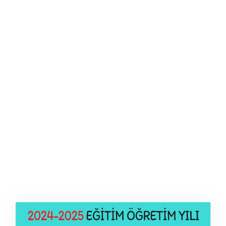
ŞABLON
AFIŞ & KART
ZEKA ETKINLIĞI
EĞLENCELI ETKINLIK