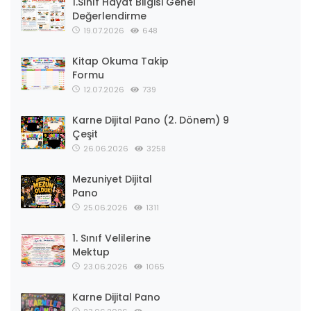
1.Sınıf Hayat Bilgisi Genel
Değerlendirme
19.07.2026
648
Kitap Okuma Takip
Formu
12.07.2026
739
Karne Dijital Pano (2. Dönem) 9
Çeşit
26.06.2026
3258
Mezuniyet Dijital
Pano
25.06.2026
1311
1. Sınıf Velilerine
Mektup
23.06.2026
1065
Karne Dijital Pano