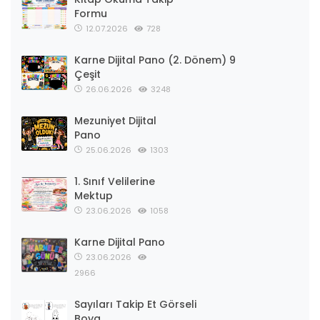
Formu
12.07.2026
728
Karne Dijital Pano (2. Dönem) 9
Çeşit
26.06.2026
3248
Mezuniyet Dijital
Pano
25.06.2026
1303
1. Sınıf Velilerine
Mektup
23.06.2026
1058
Karne Dijital Pano
23.06.2026
2966
Sayıları Takip Et Görseli
Boya