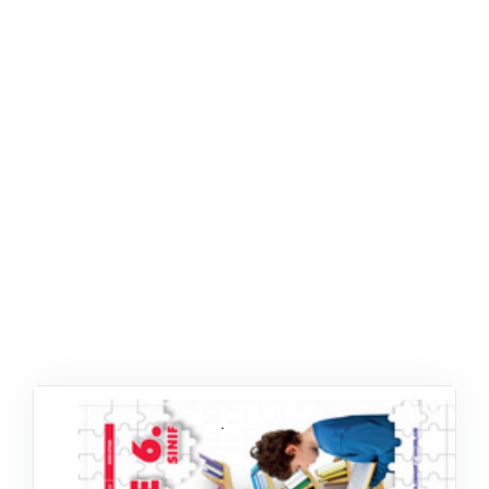
ŞABLON
AFIŞ & KART
ZEKA ETKINLIĞI
EĞLENCELI ETKINLIK