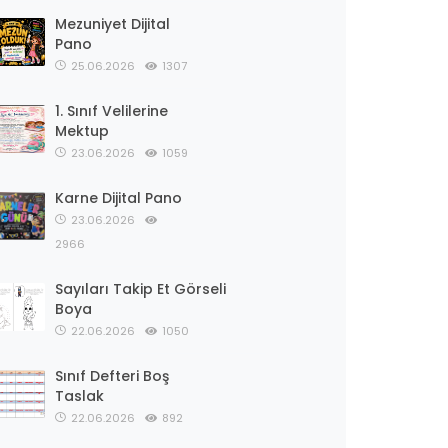
Mezuniyet Dijital
Pano
25.06.2026
1307
1. Sınıf Velilerine
Mektup
23.06.2026
1059
Karne Dijital Pano
23.06.2026
2966
Sayıları Takip Et Görseli
Boya
22.06.2026
1050
Sınıf Defteri Boş
Taslak
22.06.2026
892