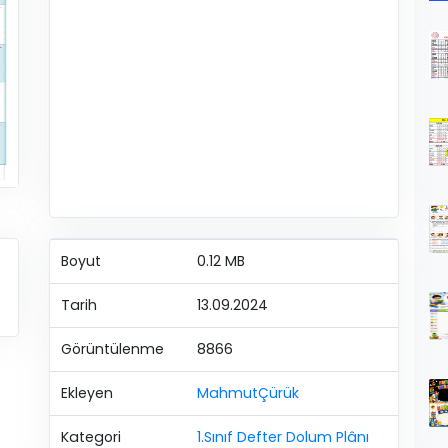
Boyut
0.12 MB
Tarih
13.09.2024
Görüntülenme
8866
Ekleyen
MahmutÇürük
Kategori
1.Sınıf Defter Dolum Plânı