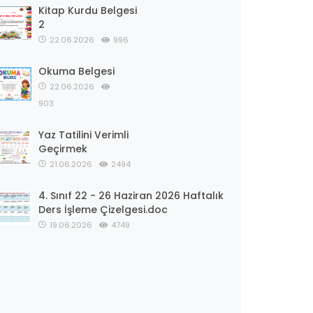
Kitap Kurdu Belgesi
2
22.06.2026
996
Okuma Belgesi
22.06.2026
903
Yaz Tatilini Verimli
Geçirmek
21.06.2026
2494
4. Sınıf 22 - 26 Haziran 2026 Haftalık
Ders İşleme Çizelgesi.doc
19.06.2026
4749