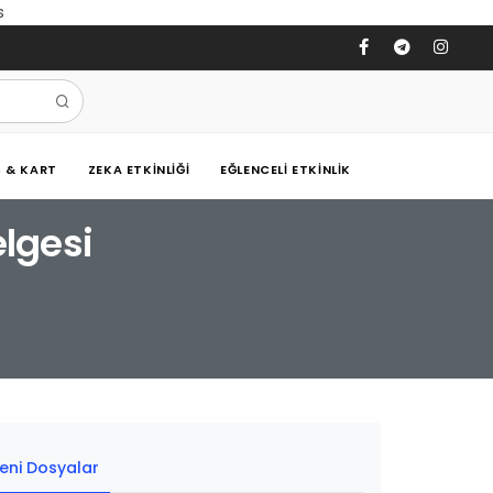
s
Ş & KART
ZEKA ETKINLIĞI
EĞLENCELI ETKINLIK
elgesi
eni Dosyalar