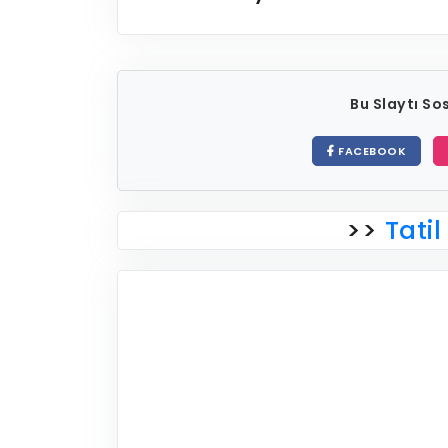
Bu Slaytı S
FACEBOOK
>>
Tatil 